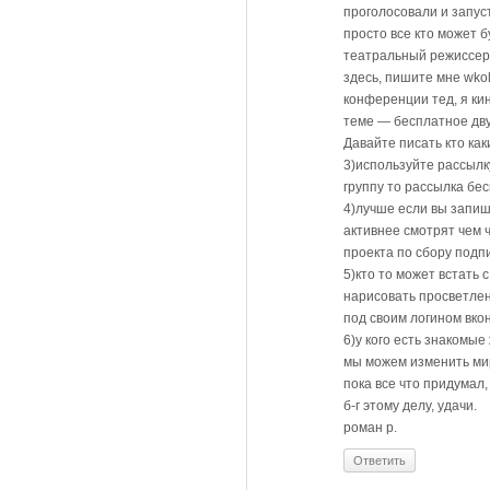
проголосовали и запус
просто все кто может 
театральный режиссер 
здесь, пишите мне wko
конференции тед, я кин
теме — бесплатное дву
Давайте писать кто ка
3)используйте рассылк
группу то рассылка бе
4)лучше если вы запиш
активнее смотрят чем ч
проекта по сбору подп
5)кто то может встать 
нарисовать просветлен
под своим логином вко
6)у кого есть знакомы
мы можем изменить мир 
пока все что придумал
б-г этому делу, удачи.
роман р.
Ответить