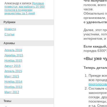
Что получает
Александр к записи
Родовые
голосов, всег
поместья: как набрать 20 000
часов.
голосов в поддержку
Обязательно п
инициативы за 5 дней
организовали,
с удовольств
Рубрики
Новости
Далее, этот пр
участники, по
Статьи
интернетом, и 
Архивы
Если каждый,
Апрель 2016
порядка 6300*1
Декабрь 2015
«Вы уже ч
Ноябрь 2015
Август 2015
Теперь детал
Апрель 2015
Прежде все
Март 2015
всю процед
Ноябрь 2014
проголосов
Ноябрь 2013
Составьте 
Март 2012
законопроек
соседи, др
Темы
поселенцы,
и т.д. Спис