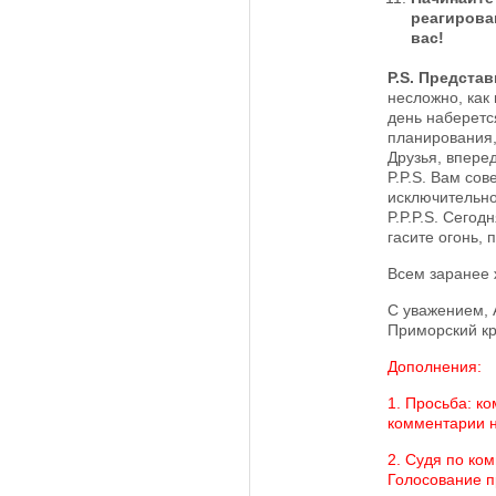
реагирова
вас!
P.S. Представ
несложно, как 
день наберет
планирования,
Друзья, вперед
P.P.S. Вам со
исключительно
P.P.P.S. Сегод
гасите огонь,
Всем заранее 
С уважением, 
Приморский кр
Дополнения:
1. Просьба: к
комментарии н
2. Судя по ко
Голосование пр