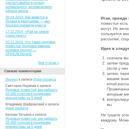
сделать выбор в пользу
нормального, человеческого
образа жизни
30.04.2015: Как живется в
Итак, прежде 
Латвии в Аматциемс — эко-
поместья есть
поселок премиум-класса
могут. Но жел
17.11.2014: «Рай на земле
пользуется ме
существует»
рассылки, соц
20.11.2013: Что такое родовое
поместье (родовое имение,
Идея в след
родовое гнездо) —
ОПРЕДЕЛЕНИЕ
сначала вы 
Все статьи »
затем пред
(если у них
Свежие комментарии
затем, пер
вашим знак
Леонид
к записи
Идея проекта
email рассы
Светлана Наумчик к записи
Примечани
Родовые поместья: как набрать
20 000 голосов в поддержку
вторым ме
инициативы за 5 дней
контролируе
Владимир Шафранский к записи
вы.
Идея проекта
Белова Татьяна к записи
Не тушите ого
Родовые поместья: как набрать
каждому. Мож
20 000 голосов в поддержку
инициативы за 5 дней