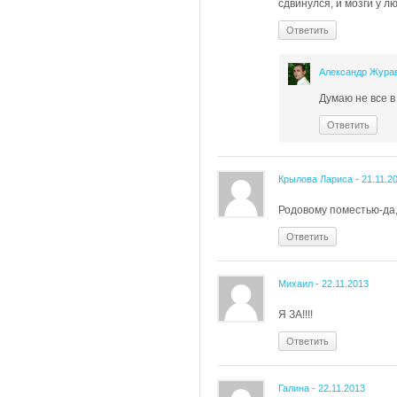
сдвинулся, и мозги у 
Ответить
Александр Жура
Думаю не все в
Ответить
Крылова Лариса
-
21.11.2
Родовому поместью-да,
Ответить
Михаил
-
22.11.2013
Я ЗА!!!!
Ответить
Галина
-
22.11.2013