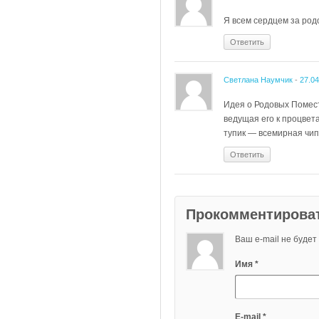
Я всем сердцем за род
Ответить
Светлана Наумчик
-
27.04
Идея о Родовых Помест
ведущая его к процвет
тупик — всемирная чи
Ответить
Прокомментирова
Ваш e-mail не буде
Имя
*
E-mail
*