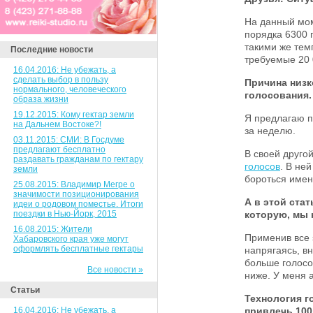
На данный мом
порядка 6300 
такими же тем
Последние новости
требуемые 20 
16.04.2016: Не убежать, а
сделать выбор в пользу
Причина низк
нормального, человеческого
голосования.
образа жизни
19.12.2015: Кому гектар земли
Я предлагаю п
на Дальнем Востоке?!
за неделю.
03.11.2015: СМИ: В Госдуме
предлагают бесплатно
В своей другой
раздавать гражданам по гектару
голосов
. В не
земли
бороться имен
25.08.2015: Владимир Мегре о
значимости позиционирования
А в этой ста
идеи о родовом поместье. Итоги
поездки в Нью-Йорк, 2015
которую, мы 
16.08.2015: Жители
Применив все 
Хабаровского края уже могут
оформлять бесплатные гектары
напрягаясь, в
больше голосов
Все новости »
ниже. У меня а
Статьи
Технология г
16.04.2016: Не убежать, а
привлечь 100