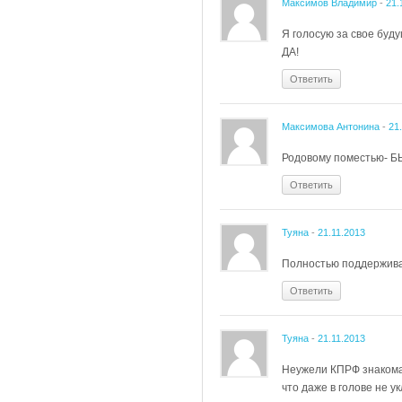
Максимов Владимир
-
21.
Я голосую за свое буд
ДА!
Ответить
Максимова Антонина
-
21
Родовому поместью- БЫТ
Ответить
Туяна
-
21.11.2013
Полностью поддерживаю
Ответить
Туяна
-
21.11.2013
Неужели КПРФ знакома 
что даже в голове не у