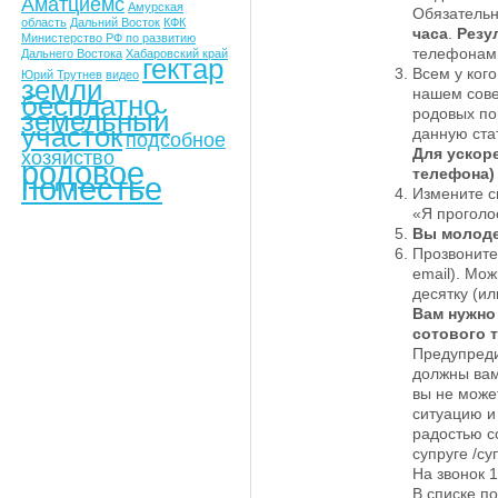
Аматциемс
Амурская
Обязательн
область
Дальний Восток
КФК
часа
.
Резу
Министерство РФ по развитию
телефонам
Дальнего Востока
Хабаровский край
гектар
Всем у ког
Юрий Трутнев
видео
земли
нашем сове
бесплатно
земельный
родовых по
участок
данную ста
подсобное
Для ускоре
хозяйство
родовое
телефона)
поместье
Измените с
«Я проголос
Вы молоде
Прозвоните 
email). Мо
десятку (ил
Вам нужно
сотового т
Предупреди
должны вам
вы не може
ситуацию и
радостью с
супруге /су
На звонок 1
В списке п