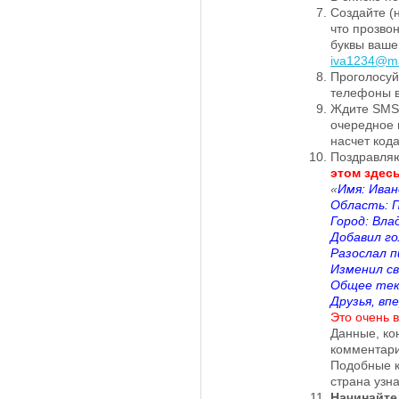
Создайте (
что прозво
буквы ваше
iva1234@ma
Проголосуй
телефоны 
Ждите SMS 
очередное 
насчет код
Поздравляю
этом здесь
«
Имя: Иван
Область: П
Город: Вла
Добавил го
Разослал п
Изменил св
Общее теку
Друзья, вп
Это очень в
Данные, ко
комментарий
Подобные к
страна узн
Начинайте