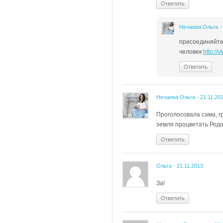
Ответить
Нечаева Ольга
-
присоединяйтес
человек
http:/
Ответить
Нечаева Ольга
-
21.11.20
Проголосовала сама, г
земля процветать Родо
Ответить
Ольга
-
21.11.2013
За!
Ответить