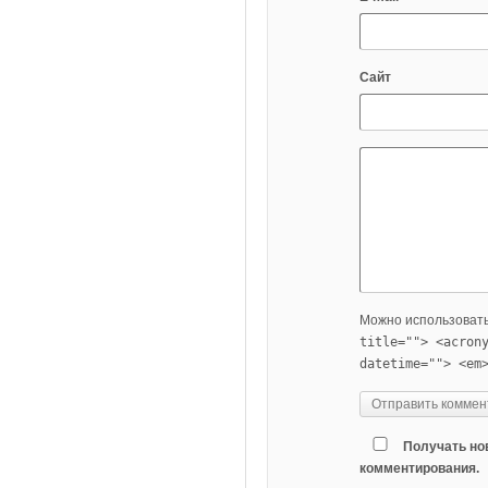
Сайт
Можно использоват
title=""> <acron
datetime=""> <em
Получать но
комментирования.