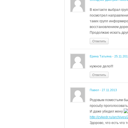
В контакте выбрал гру
посмотрел направления
таких групп информиро
восстановлением доре
Продолжаю искать друг
Ответить
Ерина Татьяна
-
25.11.201
нужное дело!!!
Ответить
Павел
-
27.11.2013
Родовым поместьям быт
просьбу проголосовать
И даже убедил жену
http://zvkedr.ru/archives/
Здорово, что есть что т