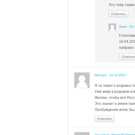
Эту тему также
Ответить
Анна
-
02.
Голосова
16.04.20
набрано 
Ответит
Михаил
-
22.11.2013
Я за закон о родовых 
Уже живу в родовом п
Желаю, чтобы вся Росс
Это значит к земле пр
Пробуждения всем. Быт
Ответить
Оссадчих Дмитрий Никол