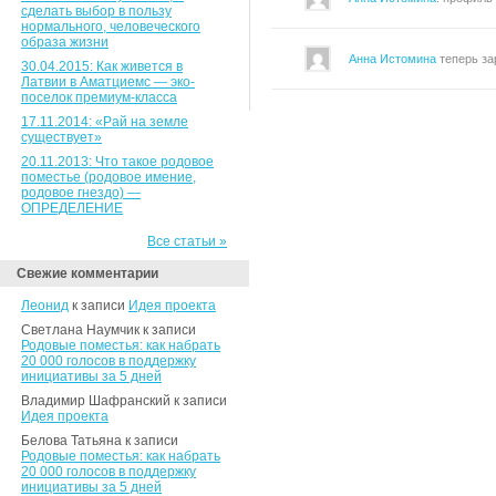
сделать выбор в пользу
нормального, человеческого
образа жизни
Анна Истомина
теперь за
30.04.2015: Как живется в
Латвии в Аматциемс — эко-
поселок премиум-класса
17.11.2014: «Рай на земле
существует»
20.11.2013: Что такое родовое
поместье (родовое имение,
родовое гнездо) —
ОПРЕДЕЛЕНИЕ
Все статьи »
Свежие комментарии
Леонид
к записи
Идея проекта
Светлана Наумчик к записи
Родовые поместья: как набрать
20 000 голосов в поддержку
инициативы за 5 дней
Владимир Шафранский к записи
Идея проекта
Белова Татьяна к записи
Родовые поместья: как набрать
20 000 голосов в поддержку
инициативы за 5 дней