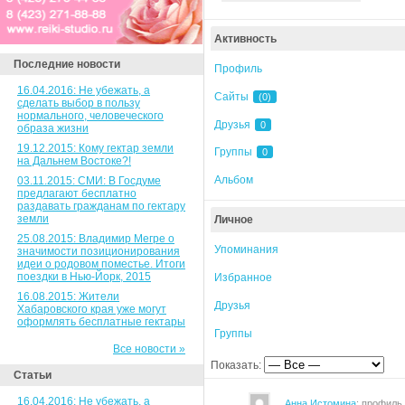
Активность
Последние новости
Профиль
16.04.2016: Не убежать, а
Сайты
(0)
сделать выбор в пользу
нормального, человеческого
Друзья
0
образа жизни
19.12.2015: Кому гектар земли
Группы
0
на Дальнем Востоке?!
Альбом
03.11.2015: СМИ: В Госдуме
предлагают бесплатно
раздавать гражданам по гектару
земли
Личное
25.08.2015: Владимир Мегре о
Упоминания
значимости позиционирования
идеи о родовом поместье. Итоги
поездки в Нью-Йорк, 2015
Избранное
16.08.2015: Жители
Друзья
Хабаровского края уже могут
оформлять бесплатные гектары
Группы
Все новости »
Показать:
Статьи
16.04.2016: Не убежать, а
Анна Истомина
: профиль