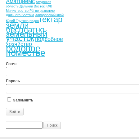
Аматциемс
Амурская
область
Дальний Восток
КФК
Министерство РФ по развитию
Дальнего Востока
Хабаровский край
гектар
Юрий Трутнев
видео
земли
бесплатно
земельный
участок
подсобное
хозяйство
родовое
поместье
Логин
Пароль
Запомнить