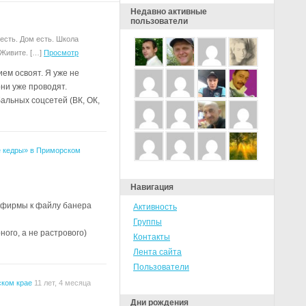
Недавно активные
пользователи
 есть. Дом есть. Школа
 Живите. […]
Просмотр
ем освоят. Я уже не
они уже проводят.
альных соцсетей (ВК, ОК,
 кедры» в Приморском
Навигация
й фирмы к файлу банера
Активность
Группы
ого, а не растрового)
Контакты
Лента сайта
Пользователи
ком крае
11 лет, 4 месяца
Дни рождения