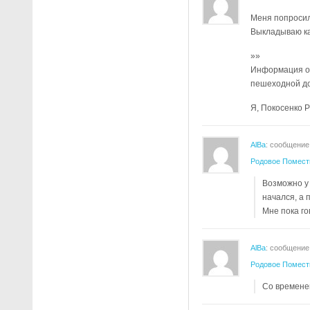
Меня попросил
Выкладываю ка
»»
Информация о 
пешеходной дос
Я, Покосенко 
AlBa
: сообщение
Родовое Помест
Возможно у 
начался, а 
Мне пока го
AlBa
: сообщение
Родовое Помест
Со времене