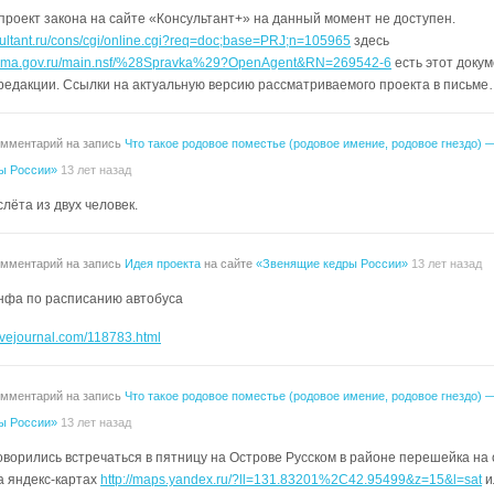
роект закона на сайте «Консультант+» на данный момент не доступен.
sultant.ru/cons/cgi/online.cgi?req=doc;base=PRJ;n=105965
здесь
.duma.gov.ru/main.nsf/%28Spravka%29?OpenAgent&RN=269542-6
есть этот докум
редакции. Ссылки на актуальную версию рассматриваемого проекта в письм
омментарий на запись
Что такое родовое поместье (родовое имение, родовое гнездо) 
ы России»
13 лет назад
лёта из двух человек.
омментарий на запись
Идея проекта
на сайте
«Звенящие кедры России»
13 лет назад
нфа по расписанию автобуса
.livejournal.com/118783.html
омментарий на запись
Что такое родовое поместье (родовое имение, родовое гнездо) 
ы России»
13 лет назад
говорились встречаться в пятницу на Острове Русском в районе перешейка на
а яндекс-картах
http://maps.yandex.ru/?ll=131.83201%2C42.95499&z=15&l=sat
и