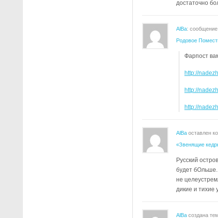
достаточно бо
AlBa
: сообщение
Родовое Помест
Фарпост ва
http://nadez
http://nadez
http://nade
AlBa
оставлен к
«Звенящие кедр
Русский остро
будет бОльше. 
не целеустрем
дикие и тихие
AlBa
создана те