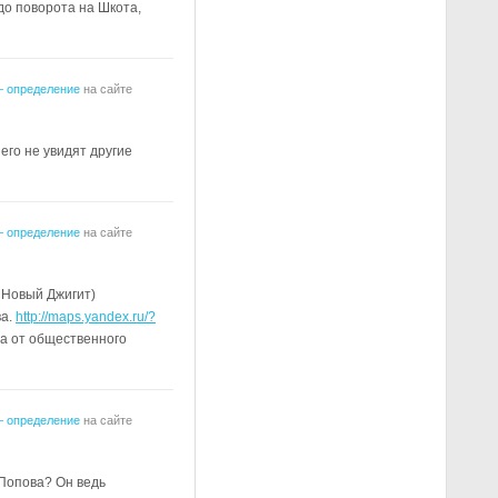
до поворота на Шкота,
— определение
на сайте
его не увидят другие
— определение
на сайте
 Новый Джигит)
ва.
http://maps.yandex.ru/?
 а от общественного
— определение
на сайте
 Попова? Он ведь