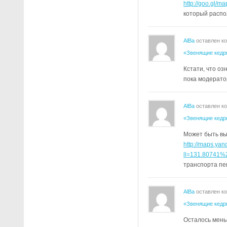
http://goo.gl/m
который расп
AlBa
оставлен к
«Звенящие кедр
Кстати, что о
пока модерато
AlBa
оставлен к
«Звенящие кедр
Может быть вы
http://maps.ya
ll=131.80741%
транспорта п
AlBa
оставлен к
«Звенящие кедр
Осталось мень