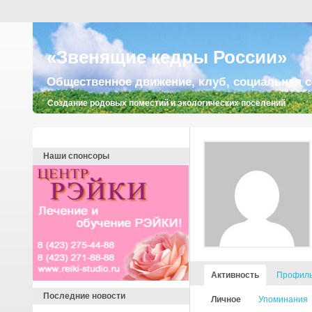
«Звенящие кедры России»
Общественное движение, клуб, социальная с
Создание родовых поместий и экологических поселений
Наши спонсоры
Активность
Профил
Последние новости
Личное
Упоминания