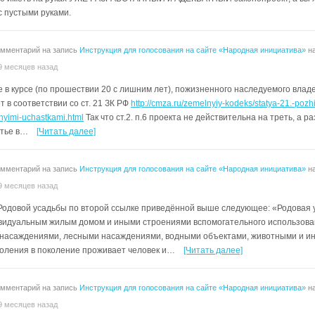
с пустыми руками.
омментарий на запись
Инструкция для голосования на сайте «Народная инициатива»
на
 9 месяцев назад
е в курсе (по прошествии 20 с лишним лет), пожизненного наследуемого влад
т в соответствии со ст. 21 ЗК РФ
http://cmza.ru/zemelnyiy-kodeks/statya-21.-po
nyimi-uchastkami.html
Так что ст.2. п.6 проекта не действительна на треть, а 
стье в…
[Читать далее]
омментарий на запись
Инструкция для голосования на сайте «Народная инициатива»
на
 9 месяцев назад
одовой усадьбы по второй ссылке приведённой выше следующее: «Родовая
ивидуальным жилым домом и иными строениями вспомогательного использова
насаждениями, лесными насаждениями, водными объектами, животными и и
коления в поколение проживает человек и…
[Читать далее]
омментарий на запись
Инструкция для голосования на сайте «Народная инициатива»
на
 9 месяцев назад