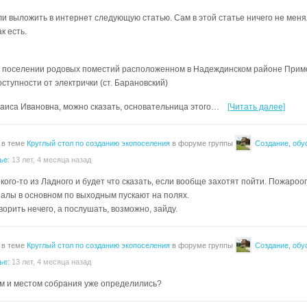
и выложить в интернет следующую статью. Сам в этой статье ничего не меня
к есть.
поселении родовых поместий расположенном в Надеждинском районе Примо
тупности от электрички (ст. Барановский)
Раиса Ивановна, можно сказать, основательница этого…
[Читать далее]
 в теме
Круглый стол по созданию экопоселения
в форуме группы
Создание, обу
ье
:
13 лет, 4 месяца назад
кого-то из Ладного и будет что сказать, если вообще захотят пойти. Пожаро
палы в основном по выходным пускают на полях.
ворить нечего, а послушать, возможно, зайду.
 в теме
Круглый стол по созданию экопоселения
в форуме группы
Создание, обу
ье
:
13 лет, 4 месяца назад
м и местом собрания уже определились?