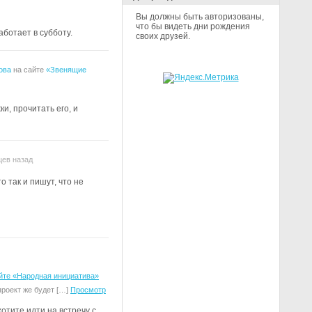
Вы должны быть авторизованы,
что бы видеть дни рождения
ботает в субботу.
своих друзей.
ова
на сайте
«Звенящие
и, прочитать его, и
цев назад
 так и пишут, что не
айте «Народная инициатива»
проект же будет […]
Просмотр
тите идти на встречу с