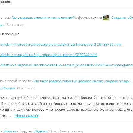
льшой.
 в теме
Где создавать экологическое поселение?
в форуме группы
Создание, обу
ье
:
13 лет назад
м в помощь:
hdinskii-r-n.farpost.ru/prodaetsja-uchastok-3-ga-kiparisovo-2-19738720.html
hdinskii-r-n.farpost.ru/3-ga-rajon-ozero-utinoe-19220242.html
zhdinskii-r-n.farpost.ru/srochno-deshevo-zemelnyj-uchastok-20-000-kv-m-pos-gor
омментарий на запись
Что такое родовое поместье (родовое имение, родовое гнездо) 
ы России»
13 лет назад
в существенно общедоступнее, нежели остров Попова. Соответственно толп
Идеально было бы вообще на Рейнеке проводить, куда катер ездит только в п
лённые люди туда попросту не поедут даже на выходные. Хотя допускаю, что 
 углы,…
[Читать далее]
ма
Новости
в форуме
«Ладное»
13 лет, 4 месяца назад