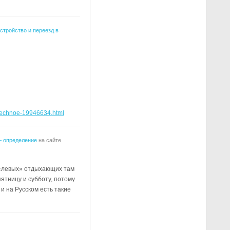
стройство и переезд в
odechnoe-19946634.html
— определение
на сайте
 «левых» отдыхающих там
ятницу и субботу, потому
и на Русском есть такие