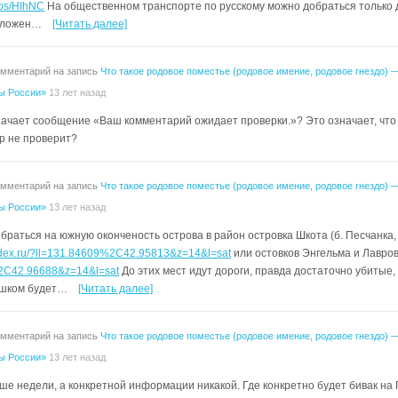
aps/HIhNC
На общественном транспорте по русскому можно добраться только 
оложен…
[Читать далее]
омментарий на запись
Что такое родовое поместье (родовое имение, родовое гнездо) 
ы России»
13 лет назад
значает сообщение «Ваш комментарий ожидает проверки.»? Это означает, что 
р не проверит?
омментарий на запись
Что такое родовое поместье (родовое имение, родовое гнездо) 
ы России»
13 лет назад
браться на южную оконченость острова в район островка Шкота (б. Песчанка,
ndex.ru/?ll=131.84609%2C42.95813&z=14&l=sat
или остовков Энгельма и Лавро
2C42.96688&z=14&l=sat
До этих мест идут дороги, правда достаточно убитые,
ешком будет…
[Читать далее]
омментарий на запись
Что такое родовое поместье (родовое имение, родовое гнездо) 
ы России»
13 лет назад
ше недели, а конкретной информации никакой. Где конкретно будет бивак на