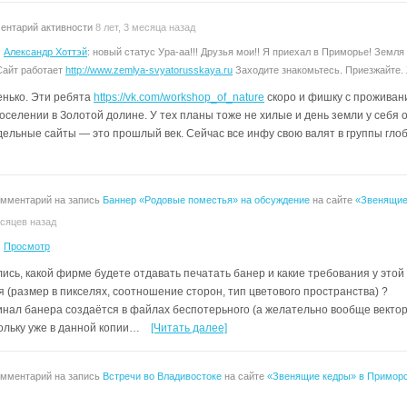
ентарий активности
8 лет, 3 месяца назад
:
Александр Хоттэй
: новый статус Ура-аа!!! Друзья мои!! Я приехал в Приморье! Земля
Сайт работает
http://www.zemlya-svyatorusskaya.ru
Заходите знакомьтесь. Приезжайте.
нько. Эти ребята
https://vk.com/workshop_of_nature
скоро и фишку с проживани
оселении в Золотой долине. У тех планы тоже не хилые и день земли у себя 
дельные сайты — это прошлый век. Сейчас все инфу свою валят в группы глоб
омментарий на запись
Баннер «Родовые поместья» на обсуждение
на сайте
«Звенящие
есяцев назад
:
Просмотр
ись, какой фирме будете отдавать печатать банер и какие требования у это
 (размер в пикселях, соотношение сторон, тип цветового пространства) ?
инал банера создаётся в файлах беспотерьного (а желательно вообще векторн
ольку уже в данной копии…
[Читать далее]
омментарий на запись
Встречи во Владивостоке
на сайте
«Звенящие кедры» в Приморс