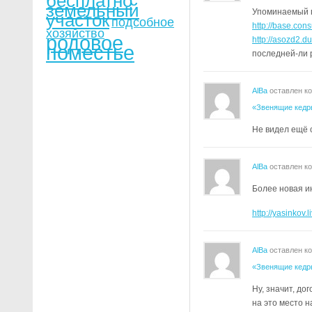
бесплатно
земельный
Упоминаемый п
участок
подсобное
http://base.con
хозяйство
родовое
http://asozd2
поместье
последней-ли 
AlBa
оставлен к
«Звенящие кедр
Не видел ещё с
AlBa
оставлен к
Более новая и
http://yasinkov
AlBa
оставлен к
«Звенящие кедр
Ну, значит, до
на это место н