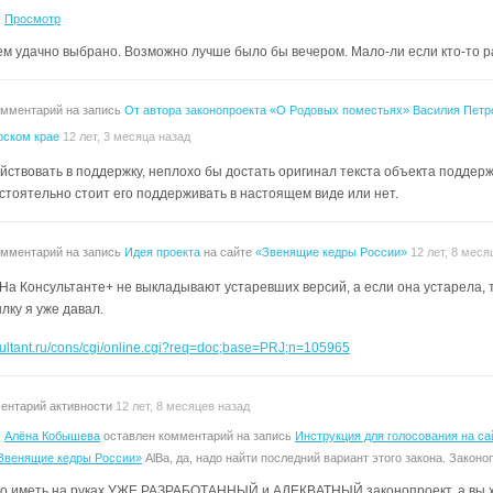
:
Просмотр
ем удачно выбрано. Возможно лучше было бы вечером. Мало-ли если кто-то ра
омментарий на запись
От автора законопроекта «О Родовых поместьях» Василия Петр
рском крае
12 лет, 3 месяца назад
ствовать в поддержку, неплохо бы достать оригинал текста объекта поддержк
стоятельно стоит его поддерживать в настоящем виде или нет.
омментарий на запись
Идея проекта
на сайте
«Звенящие кедры России»
12 лет, 8 меся
На Консультанте+ не выкладывают устаревших версий, а если она устарела, то
лку я уже давал.
sultant.ru/cons/cgi/online.cgi?req=doc;base=PRJ;n=105965
ентарий активности
12 лет, 8 месяцев назад
:
Алёна Кобышева
оставлен комментарий на запись
Инструкция для голосования на с
Звенящие кедры России»
AlBa, да, надо найти последний вариант этого закона. Законо
но иметь на руках УЖЕ РАЗРАБОТАННЫЙ и АДЕКВАТНЫЙ законопроект, а вы хо