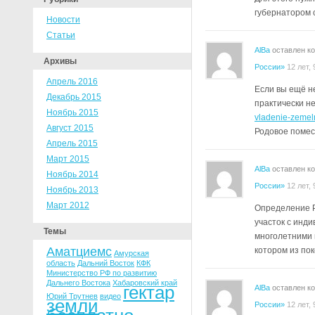
губернатором 
Новости
Статьи
AlBa
оставлен к
Архивы
России»
12 лет,
Апрель 2016
Если вы ещё н
Декабрь 2015
практически не
Ноябрь 2015
vladenie-zemel
Август 2015
Родовое поме
Апрель 2015
Март 2015
AlBa
оставлен к
Ноябрь 2014
России»
12 лет,
Ноябрь 2013
Март 2012
Определение Р
участок с инд
Темы
многолетними 
Аматциемс
котором из по
Амурская
область
Дальний Восток
КФК
Министерство РФ по развитию
Дальнего Востока
Хабаровский край
гектар
AlBa
оставлен к
Юрий Трутнев
видео
земли
России»
12 лет,