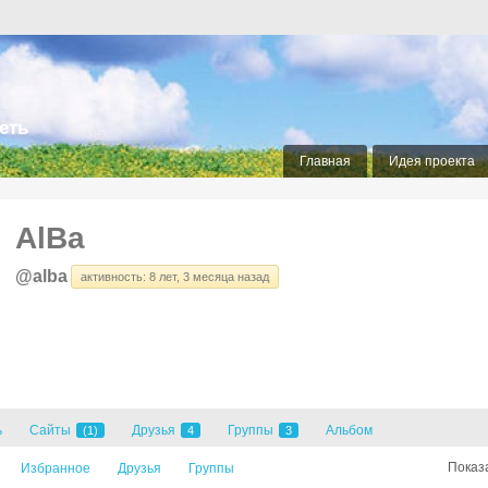
еть
Главная
Идея проекта
AlBa
@alba
активность: 8 лет, 3 месяца назад
ь
Сайты
Друзья
Группы
Альбом
(1)
4
3
Показ
Избранное
Друзья
Группы