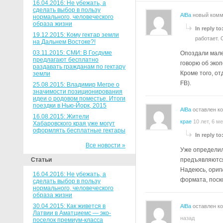
16.04.2016: Не убежать, а
сделать выбор в пользу
AlBa
новый комм
нормального, человеческого
образа жизни
In reply to
19.12.2015: Кому гектар земли
работает. 
на Дальнем Востоке?!
03.11.2015: СМИ: В Госдуме
Опоздали мале
предлагают бесплатно
говорю об экоп
раздавать гражданам по гектару
Кроме того, от
земли
FB).
25.08.2015: Владимир Мегре о
значимости позиционирования
идеи о родовом поместье. Итоги
поездки в Нью-Йорк, 2015
AlBa
оставлен к
16.08.2015: Жители
крае
10 лет, 6 м
Хабаровского края уже могут
оформлять бесплатные гектары
In reply to
Все новости »
Уже определил
Статьи
предъявляются
Надеюсь, ориг
16.04.2016: Не убежать, а
формата, поск
сделать выбор в пользу
нормального, человеческого
образа жизни
30.04.2015: Как живется в
AlBa
оставлен к
Латвии в Аматциемс — эко-
назад
поселок премиум-класса