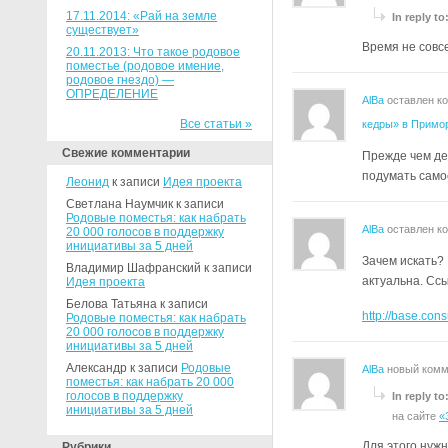
17.11.2014: «Рай на земле
In reply to
существует»
Время не совс
20.11.2013: Что такое родовое
поместье (родовое имение,
родовое гнездо) —
ОПРЕДЕЛЕНИЕ
AlBa
оставлен к
Все статьи »
кедры» в Примо
Свежие комментарии
Прежде чем дей
подумать само
Леонид
к записи
Идея проекта
Светлана Наумчик к записи
Родовые поместья: как набрать
AlBa
оставлен к
20 000 голосов в поддержку
инициативы за 5 дней
Зачем искать? 
Владимир Шафранский к записи
актуальна. Ссы
Идея проекта
Белова Татьяна к записи
http://base.con
Родовые поместья: как набрать
20 000 голосов в поддержку
инициативы за 5 дней
Александр к записи
Родовые
AlBa
новый комм
поместья: как набрать 20 000
голосов в поддержку
In reply to
инициативы за 5 дней
на сайте
«
Для этого нуж
Рубрики