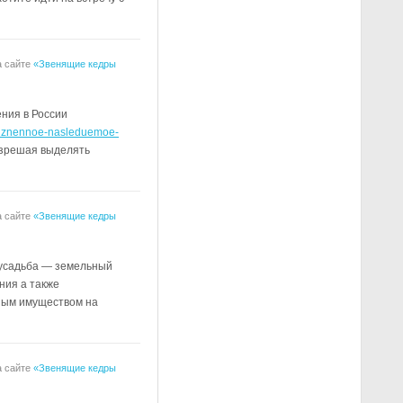
 сайте
«Звенящие кедры
ения в России
zhiznennoe-nasleduemoe-
разрешая выделять
 сайте
«Звенящие кедры
 усадьба — земельный
ния а также
ным имуществом на
 сайте
«Звенящие кедры