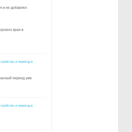
л и не добавлял.
рского края в
стройство и переезд в
опасный период уже
стройство и переезд в