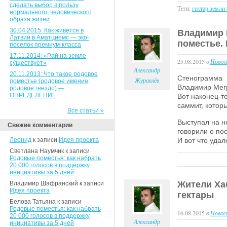
сделать выбор в пользу
Теги:
гектар земли
нормального, человеческого
образа жизни
30.04.2015: Как живется в
Владимир 
Латвии в Аматциемс — эко-
поместье. 
поселок премиум-класса
17.11.2014: «Рай на земле
25.08.2015
в
Новос
существует»
Александр
20.11.2013: Что такое родовое
Стенограмма
Журавлёв
поместье (родовое имение,
Владимир Мегр
родовое гнездо) —
ОПРЕДЕЛЕНИЕ
Вот наконец-т
саммит, котор
Все статьи »
Выступал на н
Свежие комментарии
говорили о по
Леонид
к записи
Идея проекта
И вот что удал
Светлана Наумчик к записи
Родовые поместья: как набрать
20 000 голосов в поддержку
инициативы за 5 дней
Жители Ха
Владимир Шафранский к записи
Идея проекта
гектары
Белова Татьяна к записи
Родовые поместья: как набрать
16.08.2015
в
Новос
20 000 голосов в поддержку
Александр
инициативы за 5 дней