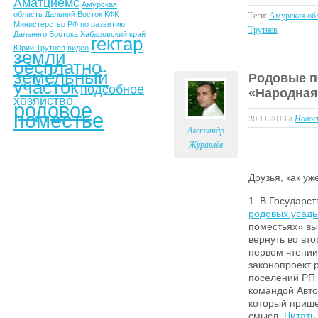
Аматциемс
Амурская
Теги:
Амурская обл
область
Дальний Восток
КФК
Министерство РФ по развитию
Трутнев
Дальнего Востока
Хабаровский край
гектар
Юрий Трутнев
видео
земли
бесплатно
земельный
Родовые п
участок
подсобное
«Народная
хозяйство
родовое
поместье
20.11.2013
в
Новос
Александр
Журавлёв
Друзья, как уж
1. В Государс
родовых усад
поместьях» вы
вернуть во вто
первом чтении
законопроект
поселений РП 
командой Авто
который прише
смысл.
Читать