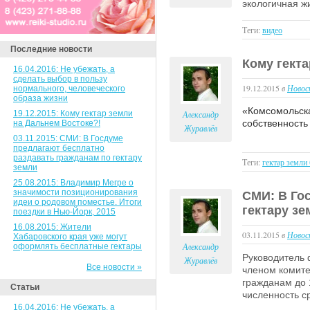
экологичная ж
Теги:
видео
Последние новости
Кому гекта
16.04.2016: Не убежать, а
сделать выбор в пользу
19.12.2015
в
Новос
нормального, человеческого
образа жизни
«Комсомольска
19.12.2015: Кому гектар земли
Александр
собственность
на Дальнем Востоке?!
Журавлёв
03.11.2015: СМИ: В Госдуме
предлагают бесплатно
раздавать гражданам по гектару
Теги:
гектар земли
земли
25.08.2015: Владимир Мегре о
значимости позиционирования
СМИ: В Го
идеи о родовом поместье. Итоги
гектару зе
поездки в Нью-Йорк, 2015
16.08.2015: Жители
03.11.2015
в
Новос
Хабаровского края уже могут
Александр
оформлять бесплатные гектары
Руководитель 
Журавлёв
Все новости »
членом комите
гражданам до 
Статьи
численность с
16.04.2016: Не убежать, а