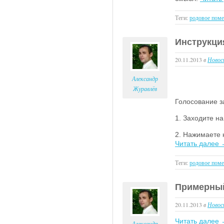
Теги:
родовое поме
Инструкци
20.11.2013
в
Новос
Александр
Журавлёв
Голосование за
1. Заходите на
2. Нажимаете 
Читать далее
Теги:
родовое поме
Примерный
20.11.2013
в
Новос
Читать далее
Александр