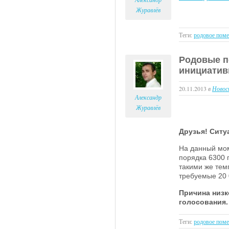
Журавлёв
Теги:
родовое поме
Родовые по
инициатив
20.11.2013
в
Новос
Александр
Журавлёв
Друзья! Ситу
На данный мом
порядка 6300 
такими же тем
требуемые 20 
Причина низк
голосования
Теги:
родовое поме