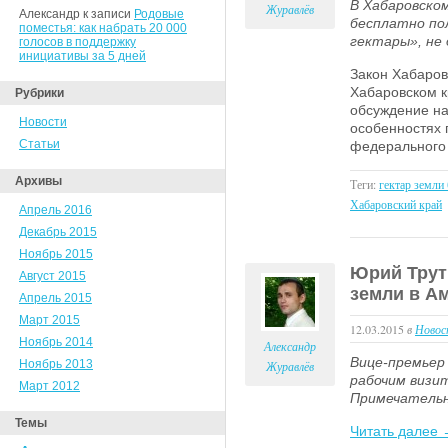
В Хабаровском
Журавлёв
Александр к записи
Родовые
бесплатно по
поместья: как набрать 20 000
гектары», не
голосов в поддержку
инициативы за 5 дней
Закон Хабаров
Хабаровском к
Рубрики
обсуждение на
Новости
особенностях 
Статьи
федерального 
Архивы
Теги:
гектар земли
Хабаровский край
Апрель 2016
Декабрь 2015
Ноябрь 2015
Юрий Трут
Август 2015
земли в А
Апрель 2015
Март 2015
12.03.2015
в
Новос
Ноябрь 2014
Александр
Вице-премьер
Ноябрь 2013
Журавлёв
рабочим визи
Март 2012
Примечательн
Темы
Читать далее