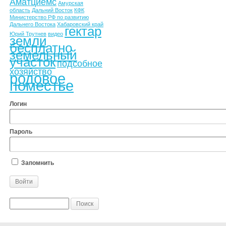
Аматциемс
Амурская
область
Дальний Восток
КФК
Министерство РФ по развитию
Дальнего Востока
Хабаровский край
гектар
Юрий Трутнев
видео
земли
бесплатно
земельный
участок
подсобное
хозяйство
родовое
поместье
Логин
Пароль
Запомнить