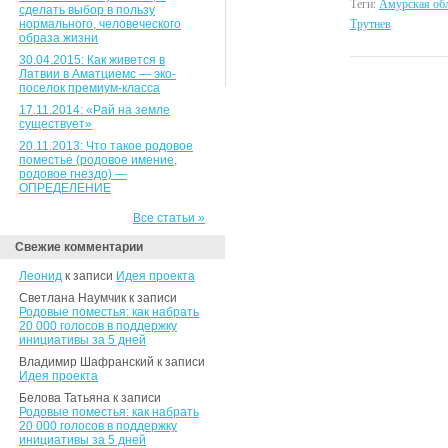
Теги:
Амурская обл
сделать выбор в пользу
Трутнев
нормального, человеческого
образа жизни
30.04.2015: Как живется в
Латвии в Аматциемс — эко-
поселок премиум-класса
17.11.2014: «Рай на земле
существует»
20.11.2013: Что такое родовое
поместье (родовое имение,
родовое гнездо) —
ОПРЕДЕЛЕНИЕ
Все статьи »
Свежие комментарии
Леонид
к записи
Идея проекта
Светлана Наумчик к записи
Родовые поместья: как набрать
20 000 голосов в поддержку
инициативы за 5 дней
Владимир Шафранский к записи
Идея проекта
Белова Татьяна к записи
Родовые поместья: как набрать
20 000 голосов в поддержку
инициативы за 5 дней