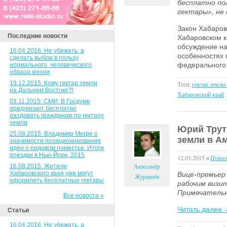
бесплатно по
гектары», не
Закон Хабаров
Последние новости
Хабаровском к
обсуждение на
16.04.2016: Не убежать, а
особенностях 
сделать выбор в пользу
федерального 
нормального, человеческого
образа жизни
19.12.2015: Кому гектар земли
Теги:
гектар земли
на Дальнем Востоке?!
Хабаровский край
03.11.2015: СМИ: В Госдуме
предлагают бесплатно
раздавать гражданам по гектару
земли
Юрий Трут
25.08.2015: Владимир Мегре о
земли в А
значимости позиционирования
идеи о родовом поместье. Итоги
поездки в Нью-Йорк, 2015
12.03.2015
в
Новос
Александр
16.08.2015: Жители
Хабаровского края уже могут
Вице-премьер
Журавлёв
оформлять бесплатные гектары
рабочим визи
Примечательн
Все новости »
Читать далее
Статьи
16.04.2016: Не убежать, а