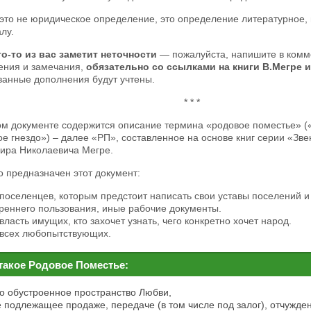
это не юридическое определение, это определение литературное, 
лу.
то-то из вас заметит неточности
— пожалуйста, напишите в комм
ения и замечания,
обязательно со ссылками на книги В.Мегре и
ванные дополнения будут учтены.
* * *
ом документе содержится описание термина «родовое поместье» (
е гнездо») – далее «РП», составленное на основе книг серии «Зв
ира Николаевича Мегре.
о предназначен этот документ:
поселенцев, которым предстоит написать свои уставы поселений и
реннего пользования, иные рабочие документы.
власть имущих, кто захочет узнать, чего конкретно хочет народ.
 всех любопытствующих.
такое Родовое Поместье:
то обустроенное пространство Любви,
е подлежащее продаже, передаче (в том числе под залог), отчужд