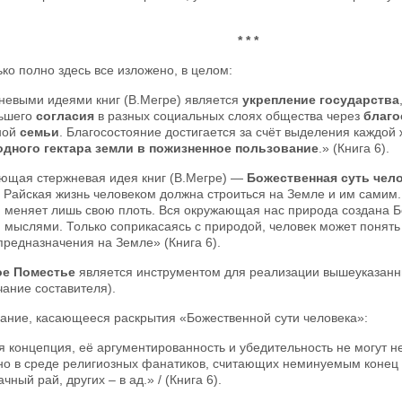
* * *
ко полно здесь все изложено, в целом:
невыми идеями книг (В.Мегре) является
укрепление государства
ьшего
согласия
в разных социальных слоях общества через
благо
ной
семьи
. Благосостояние достигается за счёт выделения каждо
одного гектара земли в пожизненное пользование
.» (Книга 6).
ющая стержневая идея книг (В.Мегре) —
Божественная суть чел
 Райская жизнь человеком должна строиться на Земле и им самим. 
н меняет лишь свою плоть. Вся окружающая нас природа создана Б
мыслями. Только соприкасаясь с природой, человек может понять 
предназначения на Земле» (Книга 6).
е Поместье
является инструментом для реализации вышеуказанн
ание составителя).
ание, касающееся раскрытия «Божественной сути человека»:
 концепция, её аргументированность и убедительность не могут н
но в среде религиозных фанатиков, считающих неминуемым конец 
ачный рай, других – в ад.» / (Книга 6).