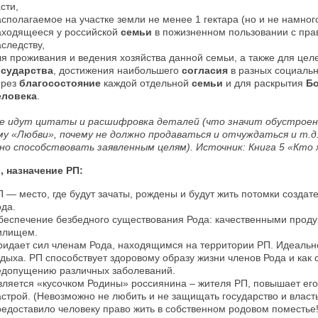
сти,
сполагаемое на участке земли не менее 1 гектара (но и не намного
аходящееся у российской
семьи
в пожизненном пользовании с пра
следству,
ля проживания и ведения хозяйства данной семьи, а также для це
осударства
, достижения наибольшего
согласия
в разных социаль
ерез
благосостояние
каждой отдельной
семьи
и для раскрытия
Бо
еловека
.
е идут цитаты и расшифровка деталей (что значит обустроен
му «Любви», почему не должно продаваться и отчуждаться и т.д.
но способствовать заявленным целям).
Источник: Книга 5 «Кто 
, назначение РП:
П — место, где будут зачаты, рождены и будут жить потомки создат
ода.
беспечение безбедного существования Рода: качественными проду
илищем.
ридает сил членам Рода, находящимся на территории РП. Идеальн
тдыха. РП способствует здоровому образу жизни членов Рода и как 
едопущению различных заболеваний.
вляется «кусочком Родины» россиянина – жителя РП, повышает его
астрой. (Невозможно не любить и не защищать государство и власть
редоставило человеку право жить в собственном родовом поместье