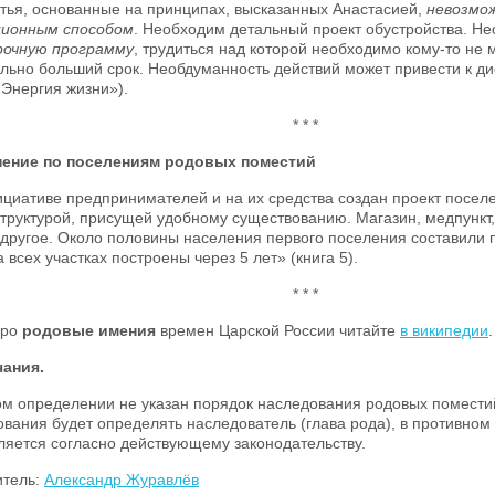
тья, основанные на принципах, высказанных Анастасией,
невозмо
ионным способом
. Необходим детальный проект обустройства. Н
рочную программу
, трудиться над которой необходимо кому-то не 
льно больший срок. Необдуманность действий может привести к ди
«Энергия жизни»).
* * *
ение по поселениям родовых поместий
циативе предпринимателей и на их средства создан проект посел
руктурой, присущей удобному существованию. Магазин, медпункт, 
 другое. Около половины населения первого поселения составили
 всех участках построены через 5 лет» (книга 5).
* * *
про
родовые имения
времен Царской России читайте
в википедии
.
ания.
ом определении не указан порядок наследования родовых помести
вания будет определять наследователь (глава рода), в противном
ляется согласно действующему законодательству.
итель:
Александр Журавлёв