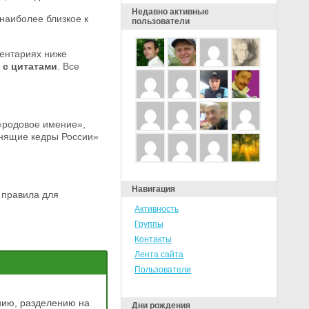
Недавно активные
наиболее близкое к
пользователи
ентариях ниже
 с цитатами
. Все
«родовое имение»,
енящие кедры России»
Навигация
 правила для
Активность
Группы
Контакты
Лента сайта
Пользователи
ению, разделению на
Дни рождения