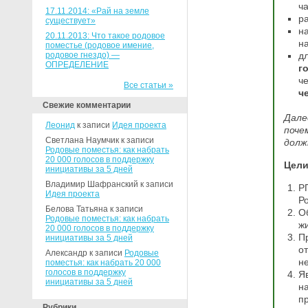
ча
17.11.2014: «Рай на земле
ра
существует»
н
20.11.2013: Что такое родовое
на
поместье (родовое имение,
родовое гнездо) —
д
ОПРЕДЕЛЕНИЕ
г
ч
Все статьи »
ч
Свежие комментарии
Дале
Леонид
к записи
Идея проекта
поче
Светлана Наумчик к записи
долж
Родовые поместья: как набрать
20 000 голосов в поддержку
Цели
инициативы за 5 дней
Владимир Шафранский к записи
Р
Идея проекта
Р
Белова Татьяна к записи
О
Родовые поместья: как набрать
ж
20 000 голосов в поддержку
П
инициативы за 5 дней
о
Александр к записи
Родовые
н
поместья: как набрать 20 000
голосов в поддержку
Я
инициативы за 5 дней
н
п
Рубрики