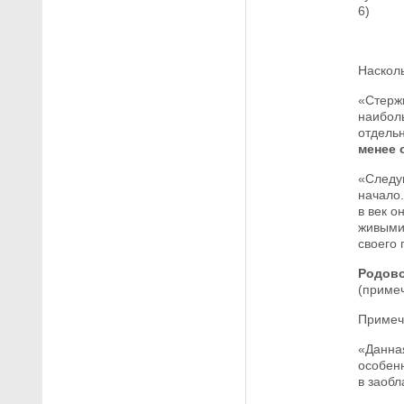
6)
Насколь
«Стерж
наибол
отдель
менее 
«Следу
начало.
в век о
живыми 
своего 
Родово
(примеч
Примеч
«Данная
особен
в заобл