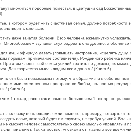
танут множиться подобные поместья, в цветущий сад Божественны
).
ье, в котором будет жить счастливая семья, должно потребности в
довлетворять ежечасно.
стить даже зачатия болезни. Взор человека ежеминутно услаждать,
. Многообразием звучанья слух радовать оно должно, а обонянье 
для души эфирную давать (повышать настроение, исцелять душу, 
ким порывам, примечание составителя). Рождённого ребенка нянч
. При этом члены всей семьи усилий тратить не должны, их мысль
ься. Для творчества мысль людям всем дана.» / (Книга 6)
и плоти были невозможны потому, что образ жизни в собственном 
оенном ими естественном пространстве Любви, полностью регулир
.» / (Книга 6)
чем 1 гектар, равно как и намного больше чем 1 гектар, нецелес
ать человеку по площади земли немного, к примеру, четверть от ге
создать оазис, который будет им служить, не требуя усилий. Бол
м не сможет человек самостоятельно своею мыслью управлять и п
ысли привлечёт. Так хитростью, уловками от главного всё время у