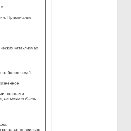
ам.
ция. Примечание
ческих катаклизмах
ного более чем 1
жизненное
ми налогами.
ся,
не может быть
ком.
о
составит правильно