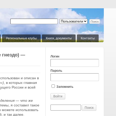
Региональные клубы
Книги, документы
Контакты
 гнездо) —
Логин
Пароль
спользован и описан в
»)
, в которых главная
Запомнить
ущего России и всей
еделения — что же
темы, я составил такое
ы можете использовать
, и так далее.