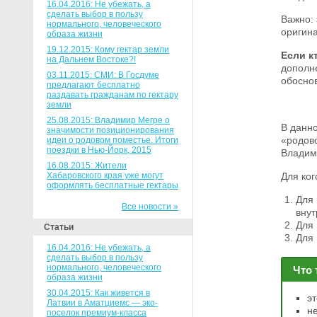
16.04.2016: Не убежать, а
сделать выбор в пользу
Важно: 
нормального, человеческого
оригина
образа жизни
19.12.2015: Кому гектар земли
Если к
на Дальнем Востоке?!
дополн
03.11.2015: СМИ: В Госдуме
обосно
предлагают бесплатно
раздавать гражданам по гектару
земли
25.08.2015: Владимир Мегре о
В данн
значимости позиционирования
«родово
идеи о родовом поместье. Итоги
поездки в Нью-Йорк, 2015
Владим
16.08.2015: Жители
Хабаровского края уже могут
Для ког
оформлять бесплатные гектары
Для 
Все новости »
внут
Для 
Статьи
Для
16.04.2016: Не убежать, а
сделать выбор в пользу
нормального, человеческого
Что 
образа жизни
30.04.2015: Как живется в
э
Латвии в Аматциемс — эко-
н
поселок премиум-класса