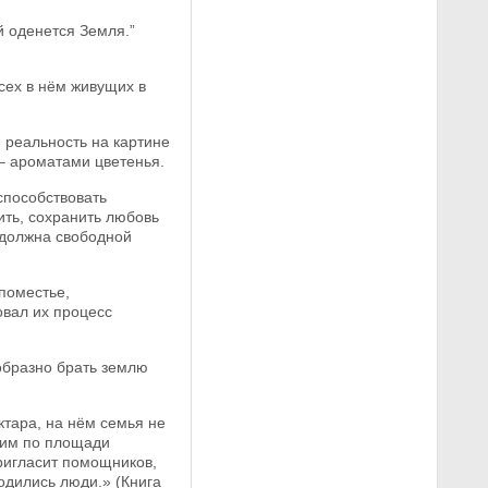
й оденется Земля.”
сех в нём живущих в
 реальность на картине
– ароматами цветенья.
способствовать
ить, сохранить любовь
 должна свободной
поместье,
овал их процесс
ообразно брать землю
ктара, на нём семья не
ьшим по площади
ригласит помощников,
водились люди.» (Книга