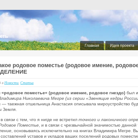
еть
Главная
Идея проекта
акое родовое поместье (родовое имение, родовое
ДЕЛЕНИЕ
13
в
Новости
,
Статьи
 «родовое поместье
«
(родовое имение,
родовое гнездо
)
был и
Владимира Николаевича Мегре (из серии «Звенящие кедры России
я — таежная отшельница Анастасия описывала мироустройство буд
ы Земля.
 в связи с тем, что я нигде не встретил
точного и лаконичного опр
Родовое Поместье
, и в связи с чрезвычайной значимостью данной 
ление
, основываясь исключительно на книгах Владимира Мегре. В
 составлений уставов и укладов ваших поселений родовых поместий