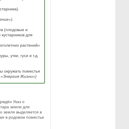
старника).
ение»).
ев (плодовые и
 кустарников для
ноголетних растений»
ы, утки, гуси и т.д.
ны окружать поместья
 «Энергия Жизни»)
рждён Указ о
тара земли для
то земля выделяется в
ая в родовом поместье