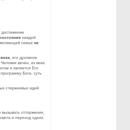
, достижение
состояние
каждой
й желающей семье
не
овека
, его духовное
Человек вечен, из века
огом и является Его
программу Бога, суть
ых стержневых идей
е вызывать отторжения,
света и переход одних