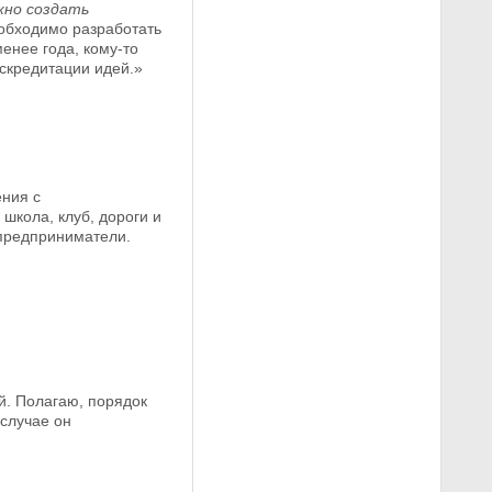
жно создать
еобходимо разработать
менее года, кому-то
скредитации идей.»
ения с
школа, клуб, дороги и
 предприниматели.
й. Полагаю, порядок
 случае он