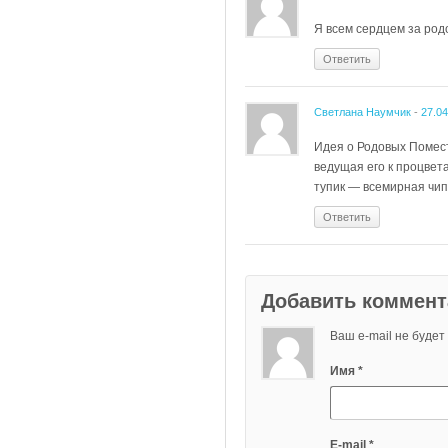
Я всем сердцем за род
Ответить
Светлана Наумчик
-
27.04
Идея о Родовых Помест
ведущая его к процвет
тупик — всемирная чи
Ответить
Добавить коммен
Ваш e-mail не буде
Имя
*
E-mail
*