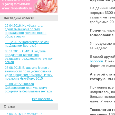
На данный мом
порядка 6300 
такими же тем
Последние новости
требуемые 20 
16.04.2016: Не убежать, а
сделать выбор в пользу
Причина низк
нормального, человеческого
голосования.
образа жизни
19.12.2015: Кому гектар земли
Я предлагаю п
на Дальнем Востоке?!
за неделю.
03.11.2015: СМИ: В Госдуме
предлагают бесплатно
В своей другой
раздавать гражданам по гектару
голосов
. В не
земли
бороться имен
25.08.2015: Владимир Мегре о
значимости позиционирования
А в этой ста
идеи о родовом поместье. Итоги
поездки в Нью-Йорк, 2015
которую, мы 
16.08.2015: Жители
Применив все 
Хабаровского края уже могут
оформлять бесплатные гектары
напрягаясь, в
больше голосов
Все новости »
ниже. У меня а
Статьи
Технология г
16.04.2016: Не убежать, а
привлечь 100