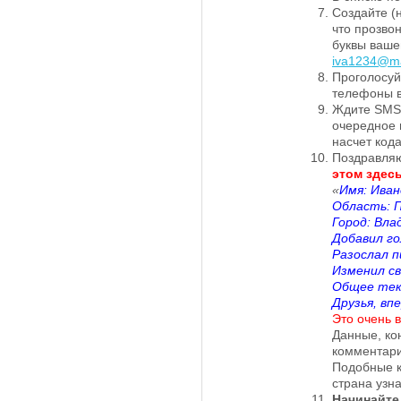
Создайте (
что прозво
буквы ваше
iva1234@ma
Проголосуй
телефоны 
Ждите SMS 
очередное 
насчет код
Поздравляю
этом здесь
«
Имя: Иван
Область: П
Город: Вла
Добавил го
Разослал п
Изменил св
Общее теку
Друзья, вп
Это очень в
Данные, ко
комментарий
Подобные к
страна узн
Начинайте