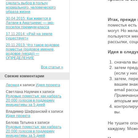
сделать выбор в пользу
нормального, человеческого
образа жизни
30.04.2015: Как живется в
Итак, прежде 
Латвии в Аматциемс — эко-
поместья есть
поселок премиум-класса
могут. Но жел
17.11.2014: «Рай на земле
пользуется ме
существует»
рассылки, соц
20.11.2013: Что такое родовое
поместье (родовое имение,
Идея в след
родовое гнездо) —
ОПРЕДЕЛЕНИЕ
сначала вы 
Все статьи »
затем пред
(если у них
Свежие комментарии
затем, пер
вашим знак
Леонид
к записи
Идея проекта
email рассы
Светлана Наумчик к записи
Примечани
Родовые поместья: как набрать
20 000 голосов в поддержку
вторым ме
инициативы за 5 дней
контролируе
Владимир Шафранский к записи
вы.
Идея проекта
Белова Татьяна к записи
Не тушите ого
Родовые поместья: как набрать
каждому. Мож
20 000 голосов в поддержку
инициативы за 5 дней