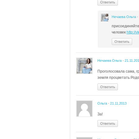
Ответить
Нечаева Ольга
-
присоединяйтес
человек
http:/
Ответить
Нечаева Ольга
-
21.11.20
Проголосовала сама, г
земля процветать Родо
Ответить
Ольга
-
21.11.2013
За!
Ответить