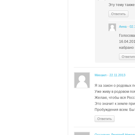
Эту тему также
Ответить
Анна
-
02.
Голосова
16.04.20
набрано 
Ответит
Михаил
-
22.11.2013
Я за закон о родовых 
Уже живу в родовом п
Желаю, чтобы вся Росс
Это значит к земле пр
Пробуждения всем. Быт
Ответить
Оссадчих Дмитрий Никол