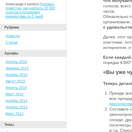
Что получает
Александр к записи
Родовые
голосов, всег
поместья: как набрать 20 000
часов.
голосов в поддержку
Обязательно п
инициативы за 5 дней
организовали,
с удовольств
Рубрики
Новости
Далее, этот пр
участники, по
Статьи
интернетом, и 
Архивы
Если каждый,
Апрель 2016
порядка 6300*1
Декабрь 2015
«Вы уже ч
Ноябрь 2015
Август 2015
Теперь детал
Апрель 2015
Прежде все
Март 2015
всю процед
Ноябрь 2014
проголосов
Ноябрь 2013
Составьте 
Март 2012
законопроек
соседи, др
Темы
поселенцы,
и т.д. Спис