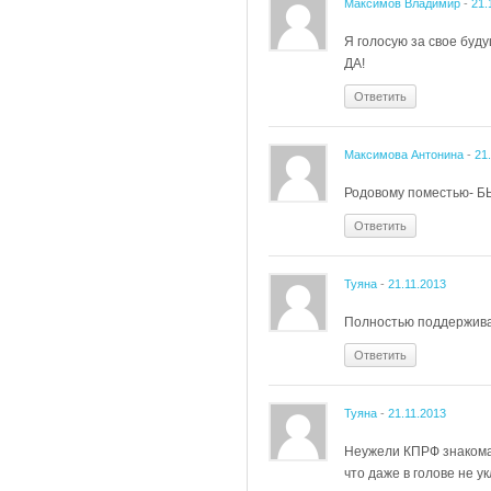
Максимов Владимир
-
21.
Я голосую за свое буд
ДА!
Ответить
Максимова Антонина
-
21
Родовому поместью- БЫТ
Ответить
Туяна
-
21.11.2013
Полностью поддерживаю
Ответить
Туяна
-
21.11.2013
Неужели КПРФ знакома 
что даже в голове не у