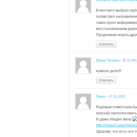
В контакте выбрал гру
посмотрел направления
таких групп информиро
восстановлением доре
Продолжаю искать друг
Ответить
Ерина Татьяна
-
25.11.201
нужное дело!!!
Ответить
Павел
-
27.11.2013
Родовым поместьям быт
просьбу проголосовать
И даже убедил жену
http://zvkedr.ru/archives/
Здорово, что есть что т