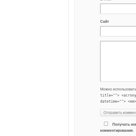
Сайт
Можно использоват
title=""> <acron
datetime=""> <em
Получать но
комментирования.