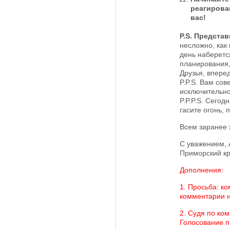
реагирова
вас!
P.S. Представ
несложно, как 
день наберет
планирования,
Друзья, вперед
P.P.S. Вам со
исключительно
P.P.P.S. Сегод
гасите огонь,
Всем заранее 
С уважением, 
Приморский кр
Дополнения:
1. Просьба: к
комментарии н
2. Судя по ко
Голосование пр