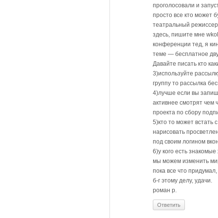
проголосовали и запус
просто все кто может 
театральный режиссер 
здесь, пишите мне wko
конференции тед, я кин
теме — бесплатное дву
Давайте писать кто ка
3)используйте рассылк
группу то рассылка бе
4)лучше если вы запиш
активнее смотрят чем ч
проекта по сбору подп
5)кто то может встать 
нарисовать просветлен
под своим логином вко
6)у кого есть знакомы
мы можем изменить мир 
пока все что придумал
б-г этому делу, удачи.
роман р.
Ответить