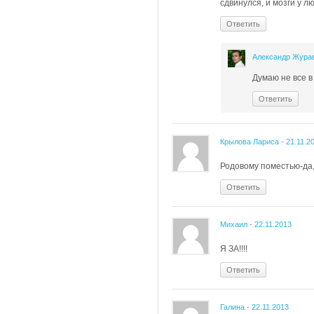
сдвинулся, и мозги у 
Ответить
Александр Жура
Думаю не все в
Ответить
Крылова Лариса
-
21.11.2
Родовому поместью-да,
Ответить
Михаил
-
22.11.2013
Я ЗА!!!!
Ответить
Галина
-
22.11.2013