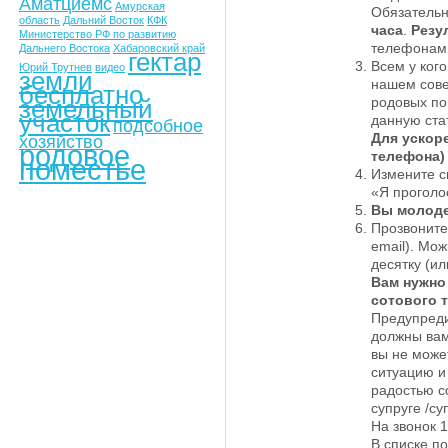
Аматциемс
Амурская
Обязательн
область
Дальний Восток
КФК
часа
.
Резу
Министерство РФ по развитию
телефонам
Дальнего Востока
Хабаровский край
гектар
Всем у ког
Юрий Трутнев
видео
земли
нашем сове
бесплатно
земельный
родовых по
участок
данную ста
подсобное
Для ускоре
хозяйство
родовое
телефона)
поместье
Измените с
«Я проголос
Вы молоде
Прозвоните 
email). Мо
десятку (ил
Вам нужно
сотового т
Предупреди
должны вам
вы не може
ситуацию и
радостью с
супруге /су
На звонок 1
В списке п