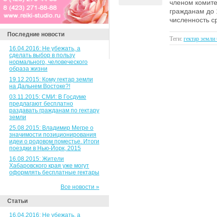
членом комите
гражданам до 
численность с
Последние новости
Теги:
гектар земли
16.04.2016: Не убежать, а
сделать выбор в пользу
нормального, человеческого
образа жизни
19.12.2015: Кому гектар земли
на Дальнем Востоке?!
03.11.2015: СМИ: В Госдуме
предлагают бесплатно
раздавать гражданам по гектару
земли
25.08.2015: Владимир Мегре о
значимости позиционирования
идеи о родовом поместье. Итоги
поездки в Нью-Йорк, 2015
16.08.2015: Жители
Хабаровского края уже могут
оформлять бесплатные гектары
Все новости »
Статьи
16.04.2016: Не убежать, а