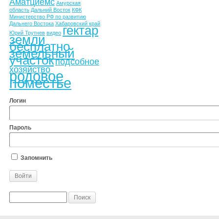
Аматциемс
Амурская
область
Дальний Восток
КФК
Министерство РФ по развитию
Дальнего Востока
Хабаровский край
гектар
Юрий Трутнев
видео
земли
бесплатно
земельный
участок
подсобное
хозяйство
родовое
поместье
Логин
Пароль
Запомнить