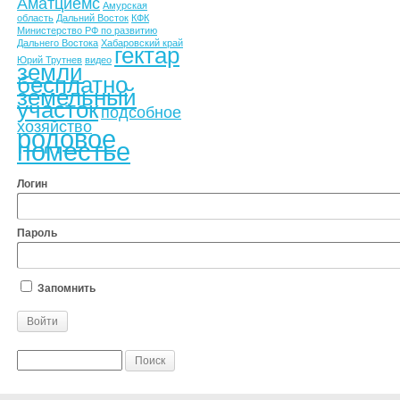
Аматциемс
Амурская
область
Дальний Восток
КФК
Министерство РФ по развитию
Дальнего Востока
Хабаровский край
гектар
Юрий Трутнев
видео
земли
бесплатно
земельный
участок
подсобное
хозяйство
родовое
поместье
Логин
Пароль
Запомнить