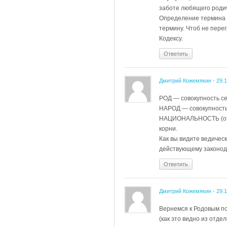
заботе любящего роди
Определение термина 
термину. Чтоб не пер
Кодексу.
Ответить
Дмитрий Кожемякин
-
29.
РОД — совокупность се
НАРОД — совокупность
НАЦИОНАЛЬНОСТЬ (от 
корни.
Как вы видите ведиче
действующему законод
Ответить
Дмитрий Кожемякин
-
29.
Вернемся к Родовым по
(как это видно из отде