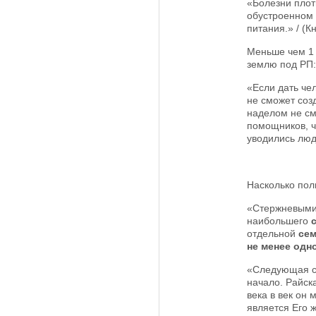
«Болезни плот
обустроенном 
питания.» / (Кн
Меньше чем 1 
землю под РП:
«Если дать че
не сможет соз
наделом не см
помощников, ч
уводились люди
Насколько пол
«Стержневыми 
наибольшего
отдельной
се
не менее одн
«Следующая с
начало. Райск
века в век он
является Его 