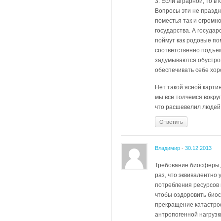
3. Если аграрной, то в
Вопросы эти не праздн
поместья так и огромн
государства. А госуда
поймут как родовые по
соответственно подъем
задумываются обустрои
обеспечивать себе хоро
Нет такой ясной карти
мы все толчемся вокруг
что расшевелил людей 
Ответить
Владимир
-
30.12.2013
Требование биосферы, 
раз, что эквивалентно
потребления ресурсов п
чтобы оздоровить биос
прекращение катастро
антропогенной нагрузк