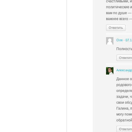
счастливыми, 
политические и
вам по душе — 
важнее всего —
Ответить
Оля
-
07.1
Полность
Ответит
Александ
Данное о
родового
определе
задачи, 
свои обс
Галина, 
могу пом
обратной
Ответит