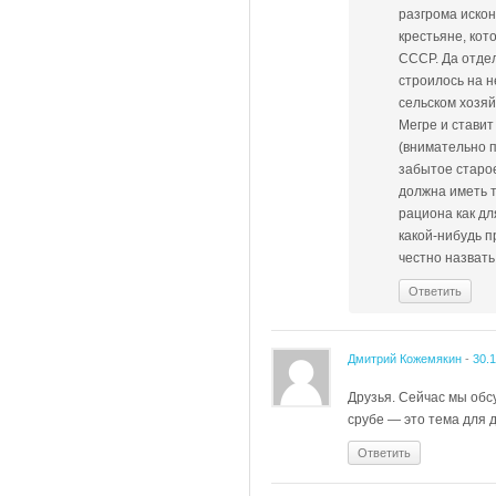
разгрома иско
крестьяне, кот
СССР. Да отдел
строилось на н
сельском хозяй
Мегре и стави
(внимательно п
забытое старо
должна иметь т
рациона как дл
какой-нибудь п
честно назвать
Ответить
Дмитрий Кожемякин
-
30.
Друзья. Сейчас мы обс
срубе — это тема для д
Ответить