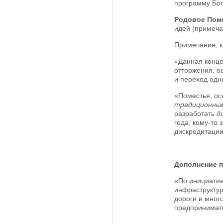
программу Бог
Родовое Пом
идей (примеча
Примечание, к
«Данная конце
отторжения, о
и переход одни
«Поместья, ос
традиционны
разработать
д
года, кому-то
дискредитации
Дополнение 
«По инициатив
инфраструктур
дороги и мног
предпринимател