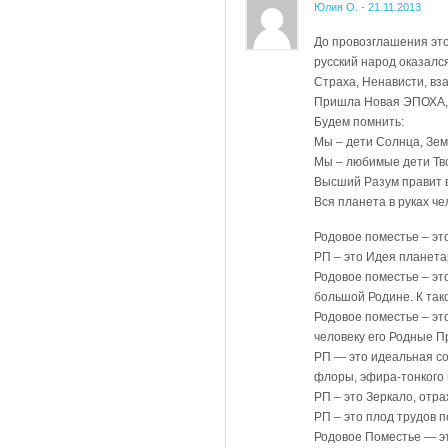
Юлия О.
-
21.11.2013
До провозглашения это
русский народ оказалс
Страха, Ненависти, вз
Пришла Новая ЭПОХА, Э
Будем помнить:
Мы – дети Солнца, Зем
Мы – любимые дети Тв
Высший Разум правит 
Вся планета в руках че
Родовое поместье – эт
РП – это Идея планета
Родовое поместье – эт
большой Родине. К та
Родовое поместье – эт
человеку его Родные П
РП — это идеальная со
флоры, эфира-тонкого 
РП – это Зеркало, отр
РП – это плод трудов 
Родовое Поместье — эт