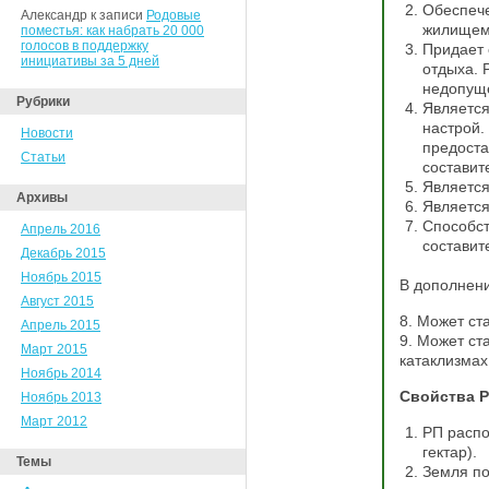
Обеспече
Александр к записи
Родовые
жилищем
поместья: как набрать 20 000
голосов в поддержку
Придает 
инициативы за 5 дней
отдыха. 
недопущ
Рубрики
Является
настрой.
Новости
предоста
Статьи
составит
Является
Архивы
Является
Способст
Апрель 2016
составит
Декабрь 2015
Ноябрь 2015
В дополнени
Август 2015
8. Может ст
Апрель 2015
9. Может ст
Март 2015
катаклизмах
Ноябрь 2014
Свойства Р
Ноябрь 2013
Март 2012
РП распо
гектар).
Темы
Земля по