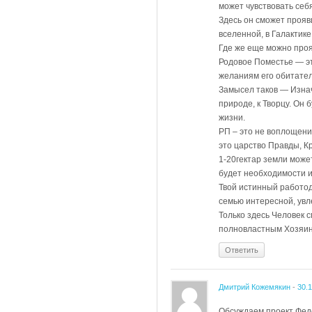
может чувствовать себ
Здесь он сможет прояв
вселенной, в Галактике
Где же еще можно проя
Родовое Поместье — эт
желаниям его обитателе
Замысел таков — Изнача
природе, к Творцу. Он
жизни.
РП – это не воплощени
это царство Правды, К
1-20гектар земли може
будет необходимости и
Твой истинный работод
семью интересной, увл
Только здесь Человек 
полновластным Хозяин
Ответить
Дмитрий Кожемякин
-
30.
Обсуждаем проект Феде