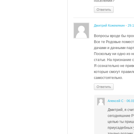
поселения?
Ответить
Дмитрий Кожемякин
-
29.
Вопросы вроде бы прос
Все те Родовые помест
дачами и дачными парт
Поскольку ни одно из н
статье. На признание 
Я сознательно не прив
которые смогут правил
самостоятельно.
Ответить
Алексей С
-
06.0
Дмитрий, я счи
сегодняшние Р
целью ты прише
приусадебных у
трудно потому,