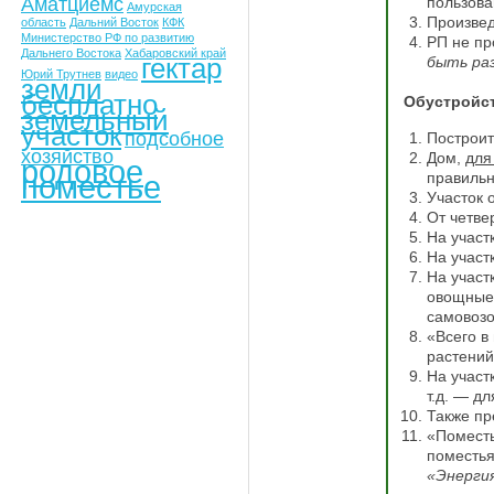
Аматциемс
пользова
Амурская
Произвед
область
Дальний Восток
КФК
Министерство РФ по развитию
РП не пр
Дальнего Востока
Хабаровский край
гектар
быть ра
Юрий Трутнев
видео
земли
бесплатно
Обустройст
земельный
участок
подсобное
Построит
хозяйство
Дом,
для
родовое
поместье
правильн
Участок 
От четве
На участ
На участ
На участ
овощные 
самовозо
«Всего в
растений
На участ
т.д. — дл
Также пр
«Поместь
поместья
«Энерги