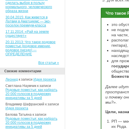
Для всех л
сделать выбор в пользу
нормального, человеческого
образа жизни
Что такое
30.04.2015: Как живется в
Латвии в Аматциемс — эко-
это обус
поселок премиум-класса
не подле
17.11.2014: «Рай на земле
на части,
существует»
располаг
20.11.2013: Что такое родовое
гектара),
поместье (родовое имение,
родовое гнездо) —
находящ
ОПРЕДЕЛЕНИЕ
наследст
для прож
Все статьи »
государ
обществ
Свежие комментарии
Божеств
Леонид
к записи
Идея проекта
Светлана Наумчик к записи
Далее идут
Родовые поместья: как набрать
пространст
20 000 голосов в поддержку
и почему о
инициативы за 5 дней
мы?».
Владимир Шафранский к записи
Идея проекта
Цели, назн
Белова Татьяна к записи
Родовые поместья: как набрать
РП — мес
20 000 голосов в поддержку
их Рода.
инициативы за 5 дней