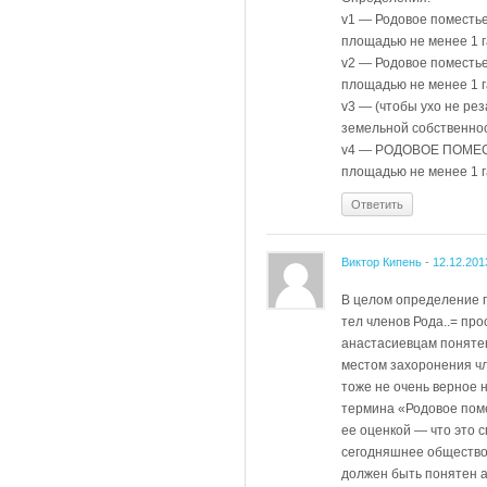
v1 — Родовое поместье
площадью не менее 1 г
v2 — Родовое поместь
площадью не менее 1 г
v3 — (чтобы ухо не ре
земельной собственнос
v4 — РОДОВОЕ ПОМЕСТ
площадью не менее 1 г
Ответить
Виктор Кипень
-
12.12.201
В целом определение п
тел членов Рода..= пр
анастасиевцам поняте
местом захоронения чл
тоже не очень верное 
термина «Родовое поме
ее оценкой — что это 
сегодняшнее общество.
должен быть понятен а