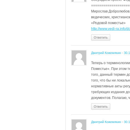
===================
Мирослав Добролюбов. 
ведических, христианск
«Родовой поместье»
http://www.vedi-ra.info
Ответить
Дмитрий Кожемякин
-
30.
Теперь о терминологии
Поместье». При этом т
того, данный термин д
того, что бы ни локал
нормативные акты регу
требующих издания до
документов. Полагаю, 
Ответить
Дмитрий Кожемякин
-
30.