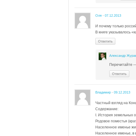
Оля
-
07.12.2013
И почему только росси
В книге указывалось 
Ответить
Александр Жура
Перечитайте — 
Ответить
Владимир
-
09.12.2013
Частный взгляд на Ко
Содержание:
I. История земельных 
Родовое поместья (кра
Населенное именье жи
Населенное именье, в 