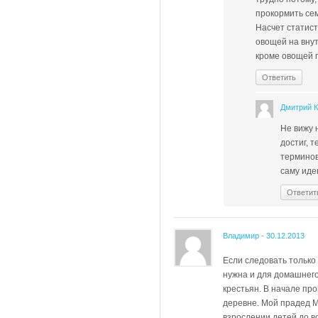
прокормить се
Насчет статист
овощей на вну
кроме овощей п
Ответить
Дмитрий 
Не вижу н
достиг, 
терминов
саму иде
Ответит
Владимир
-
30.12.2013
Если следовать только
нужна и для домашнего
крестьян. В начале пр
деревне. Мой прадед М
взрослении детей до в