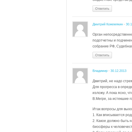
Ответить
Дмитрий Кожемякин
-
30.
Орган непосредственно
подотчетны и подчинен
собрание РФ, Судебная
Ответить
Владимир
-
30.12.2013
Дмитрий, не надо стре
Для прогресса в опред
изложу. А пока ясно, 
В.Мегре, за истекшие 
Итак вопросы для выхо
1. Как вписывается род
2. Какое должно быть 
биосферы к человечес