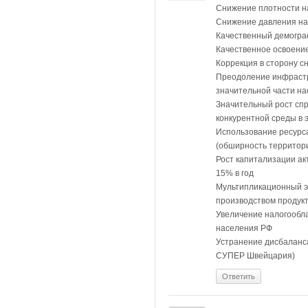
Снижение плотности на
Снижение давления на
Качественный демограф
Качественное освоени
Коррекция в сторону с
Преодоление инфрастр
значительной части н
Значительный рост сп
конкурентной среды в 
Использование ресурса
(обширность территор
Рост капитализации ак
15% в год
Мультипликационный э
производством продук
Увеличение налогообла
населения РФ
Устранение дисбаланса
СУПЕР Швейцария)
Ответить