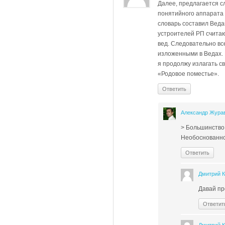
Далее, предлагается с
понятийного аппарата 
словарь составил Веда
устроителей РП считаю
вед. Следовательно вс
изложенными в Ведах. В
я продолжу излагать с
«Родовое поместье».
Ответить
Александр Жура
> Большинство
Необоснованно
Ответить
Дмитрий 
Давай пр
Ответит