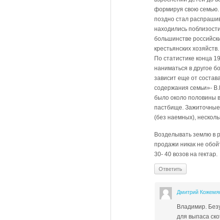
формируя свою семью. 
поздно стал распрашив
находились поблизости
большинстве российски
крестьянских хозяйств
По статистике конца 1
наниматься в другое бо
зависит еще от состава
содержания семьи»- В.И
было около половины в
пастбище. Зажиточные 
(без наемных), несколь
Возделывать землю в р
продажи никак не обой
30- 40 возов на гектар.
Ответить
Дмитрий Кожемя
Владимир. Безу
для выпаса ско