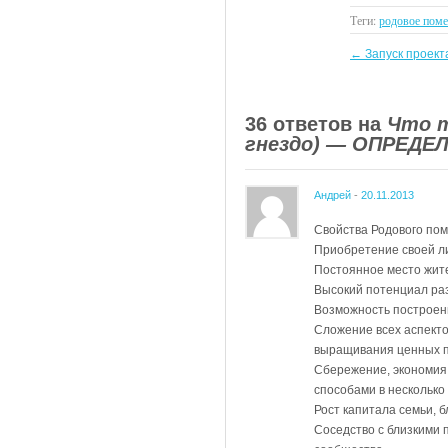
Теги:
родовое поме
←
Запуск проекта
36 ответов на
Что т
гнездо) — ОПРЕДЕ
Андрей
-
20.11.2013
Свойства Родового по
Приобретение своей л
Постоянное место жите
Высокий потенциал раз
Возможность построен
Сложение всех аспекто
выращивания ценных пр
Сбережение, экономия
способами в несколько
Рост капитала семьи, 
Соседство с близкими