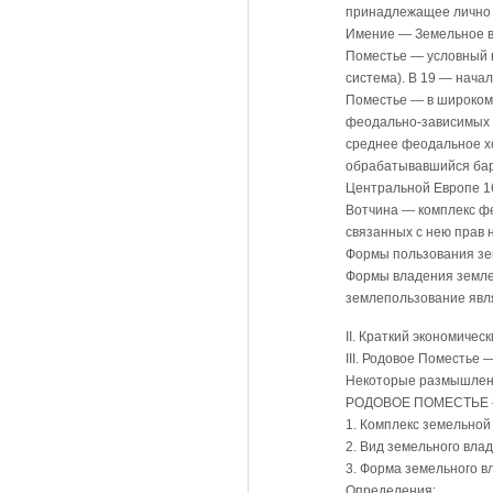
принадлежащее личн
Имение — Земельное в
Поместье — условный в
система). В 19 — нача
Поместье — в широком 
феодально-зависимых к
среднее феодальное хо
обрабатывавшийся бар
Центральной Европе 16—
Вотчина — комплекс фе
связанных с нею прав 
Формы пользования зе
Формы владения земле
землепользование явл
II. Краткий экономичес
III. Родовое Поместье
Некоторые размышлен
РОДОВОЕ ПОМЕСТЬЕ —
1. Комплекс земельной
2. Вид земельного вла
3. Форма земельного 
Определения: