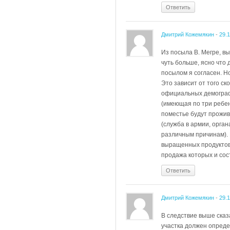
Ответить
Дмитрий Кожемякин
-
29.
Из посыла В. Мегре, в
чуть больше, ясно что
посылом я согласен. Н
Это зависит от того с
официальных демографо
(имеющая по три ребен
поместье будут прожив
(служба в армии, орган
различным причинам). 
выращенных продуктов 
продажа которых и сос
Ответить
Дмитрий Кожемякин
-
29.
В следствие выше сказа
участка должен опреде