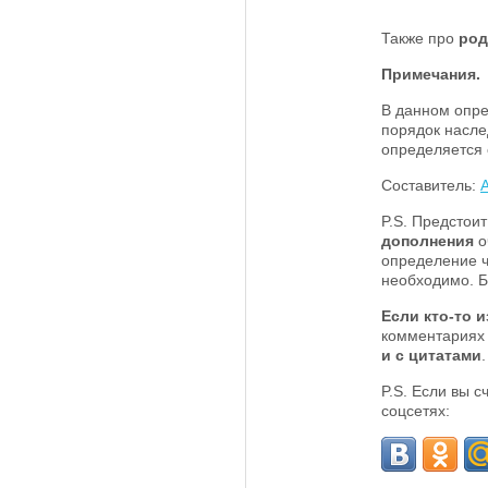
Также про
род
Примечания.
В данном опре
порядок насле
определяется 
Составитель:
P.S. Предстои
дополнения
о
определение ч
необходимо. Б
Если кто-то и
комментариях
и с цитатами
P.S. Если вы 
соцсетях: