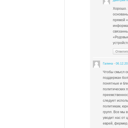
Дмитрий 
Хорошо. 
основаны
прямой «
информац
связанны
«Родовые
устройст
Ответит
Галина
-
06.12.2
Чтобы смысл оп
поддержан бол
понятные и бли
политических п
преемственност
следует исполь
политикам, юр
групп. Все мы
уводит нас от 
еврей, фермер,