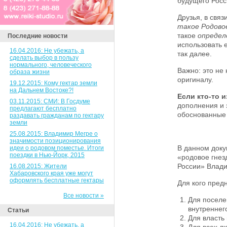
будущего Росс
Друзья, в связ
такое Родово
такое
определ
Последние новости
использовать 
16.04.2016: Не убежать, а
так далее.
сделать выбор в пользу
нормального, человеческого
Важно: это не
образа жизни
оригиналу.
19.12.2015: Кому гектар земли
на Дальнем Востоке?!
Если кто-то и
03.11.2015: СМИ: В Госдуме
дополнения и
предлагают бесплатно
обоснованные 
раздавать гражданам по гектару
земли
25.08.2015: Владимир Мегре о
значимости позиционирования
В данном доку
идеи о родовом поместье. Итоги
поездки в Нью-Йорк, 2015
«родовое гнез
России» Влад
16.08.2015: Жители
Хабаровского края уже могут
оформлять бесплатные гектары
Для кого пред
Все новости »
Для поселе
внутреннег
Статьи
Для власть 
16.04.2016: Не убежать, а