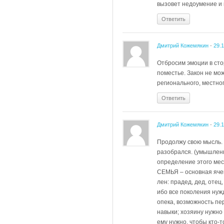
вызовет недоумение и 
Ответить
Дмитрий Кожемякин
-
29.
Отбросим эмоции в сто
поместье. Закон не мож
регионального, местног
Ответить
Дмитрий Кожемякин
-
29.
Продолжу свою мысль. 
разобрался. (умышленн
определение этого мес
СЕМЬЯ – основная ячей
лен: прадед, дед, отец,
ибо все поколения нуж
опека, возможность пе
навыки; хозяину нужно
ему нужно, чтобы кто-т