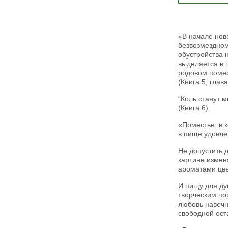
«В начале нов
безвозмездном
обустройства н
выделяется в 
родовом помес
(Книга 5, глав
“Коль станут 
(Книга 6).
«Поместье, в 
в пище удовле
Не допустить 
картине измен
ароматами цве
И пищу для ду
творческим по
любовь навечн
свободной ост