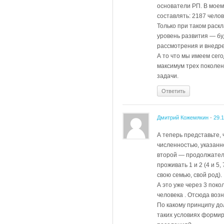
основатели РП. В моем
составлять: 2187 челов
Только при таком раск
уровень развития — бу
рассмотрения и внедр
А то что мы имеем сего
максимум трех поколен
задачи.
Ответить
Дмитрий Кожемякин
-
29.
А теперь представьте, 
численностью, указанн
второй — продолжатель
проживать 1 и 2 (4 и 5,
свою семью, свой род).
А это уже через 3 поко
человека . Отсюда воз
По какому принципу до
таких условиях форми