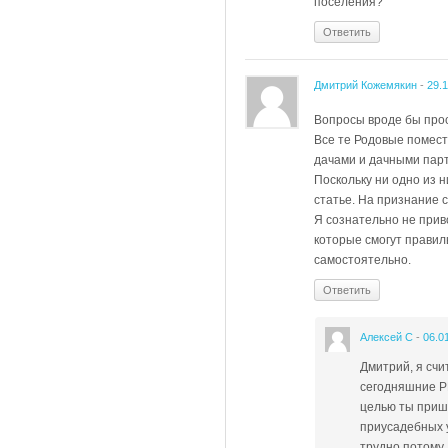
поселения?
Ответить
Дмитрий Кожемякин
-
29.
Вопросы вроде бы прос
Все те Родовые помест
дачами и дачными парт
Поскольку ни одно из н
статье. На признание 
Я сознательно не прив
которые смогут правил
самостоятельно.
Ответить
Алексей С
-
06.0
Дмитрий, я счи
сегодняшние Р
целью ты прише
приусадебных у
трудно потому,