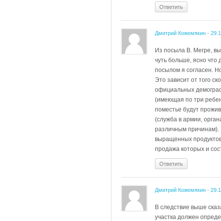
Ответить
Дмитрий Кожемякин
-
29.
Из посыла В. Мегре, в
чуть больше, ясно что
посылом я согласен. Н
Это зависит от того с
официальных демографо
(имеющая по три ребен
поместье будут прожив
(служба в армии, орган
различным причинам). 
выращенных продуктов 
продажа которых и сос
Ответить
Дмитрий Кожемякин
-
29.
В следствие выше сказа
участка должен опреде