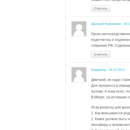
Ответить
Дмитрий Кожемякин
-
30.
Орган непосредственно
подотчетны и подчинен
собрание РФ, Судебная
Ответить
Владимир
-
30.12.2013
Дмитрий, не надо стре
Для прогресса в опред
изложу. А пока ясно, 
В.Мегре, за истекшие 
Итак вопросы для выхо
1. Как вписывается род
2. Какое должно быть 
биосферы к человечес