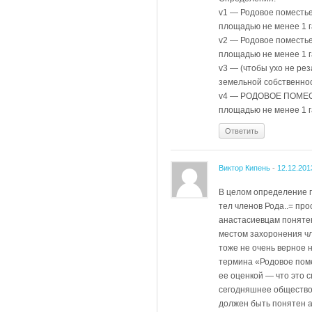
v1 — Родовое поместье
площадью не менее 1 г
v2 — Родовое поместь
площадью не менее 1 г
v3 — (чтобы ухо не ре
земельной собственнос
v4 — РОДОВОЕ ПОМЕСТ
площадью не менее 1 г
Ответить
Виктор Кипень
-
12.12.201
В целом определение п
тел членов Рода..= пр
анастасиевцам поняте
местом захоронения чл
тоже не очень верное 
термина «Родовое поме
ее оценкой — что это 
сегодняшнее общество.
должен быть понятен а