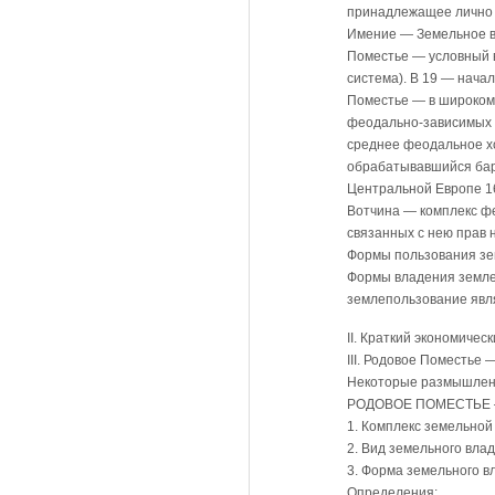
принадлежащее личн
Имение — Земельное в
Поместье — условный в
система). В 19 — нача
Поместье — в широком 
феодально-зависимых к
среднее феодальное хо
обрабатывавшийся бар
Центральной Европе 16—
Вотчина — комплекс фе
связанных с нею прав 
Формы пользования зе
Формы владения земле
землепользование явл
II. Краткий экономичес
III. Родовое Поместье
Некоторые размышлен
РОДОВОЕ ПОМЕСТЬЕ —
1. Комплекс земельной
2. Вид земельного вла
3. Форма земельного 
Определения: