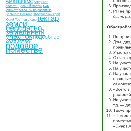
Аматциемс
пользова
Амурская
Произвед
область
Дальний Восток
КФК
Министерство РФ по развитию
РП не пр
Дальнего Востока
Хабаровский край
гектар
быть ра
Юрий Трутнев
видео
земли
бесплатно
Обустройст
земельный
участок
подсобное
Построит
хозяйство
Дом,
для
родовое
поместье
правильн
Участок 
От четве
На участ
На участ
На участ
овощные 
самовозо
«Всего в
растений
На участ
т.д. — дл
Также пр
«Поместь
поместья
«Энерги