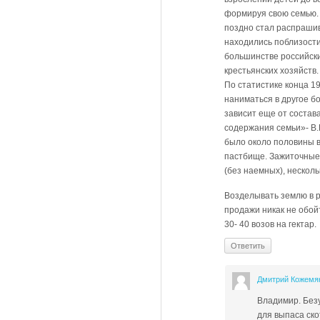
формируя свою семью. 
поздно стал распрашив
находились поблизости
большинстве российски
крестьянских хозяйств
По статистике конца 1
наниматься в другое бо
зависит еще от состава
содержания семьи»- В.И
было около половины в
пастбище. Зажиточные 
(без наемных), несколь
Возделывать землю в р
продажи никак не обой
30- 40 возов на гектар.
Ответить
Дмитрий Кожемя
Владимир. Безу
для выпаса ско