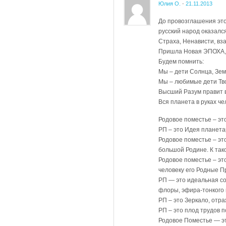
Юлия О.
-
21.11.2013
До провозглашения это
русский народ оказалс
Страха, Ненависти, вз
Пришла Новая ЭПОХА, Э
Будем помнить:
Мы – дети Солнца, Зем
Мы – любимые дети Тв
Высший Разум правит 
Вся планета в руках че
Родовое поместье – эт
РП – это Идея планета
Родовое поместье – эт
большой Родине. К та
Родовое поместье – эт
человеку его Родные П
РП — это идеальная со
флоры, эфира-тонкого 
РП – это Зеркало, отр
РП – это плод трудов 
Родовое Поместье — эт