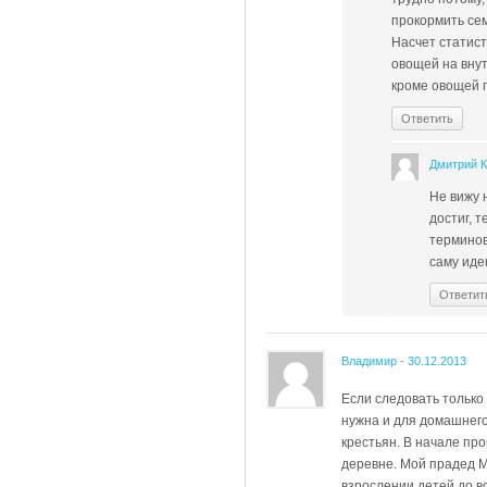
прокормить се
Насчет статист
овощей на вну
кроме овощей п
Ответить
Дмитрий 
Не вижу н
достиг, 
терминов
саму иде
Ответит
Владимир
-
30.12.2013
Если следовать только
нужна и для домашнего
крестьян. В начале пр
деревне. Мой прадед М
взрослении детей до в