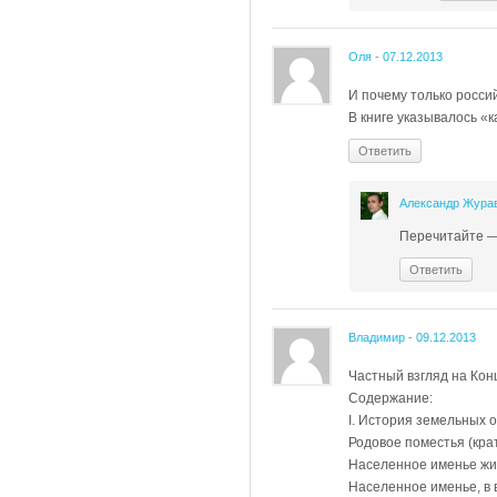
Оля
-
07.12.2013
И почему только росси
В книге указывалось 
Ответить
Александр Жура
Перечитайте — 
Ответить
Владимир
-
09.12.2013
Частный взгляд на Ко
Содержание:
I. История земельных 
Родовое поместья (кра
Населенное именье жи
Населенное именье, в 