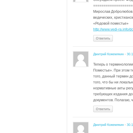
===================
Мирослав Добролюбов. 
ведических, христианск
«Родовой поместье»
http://www.vedi-ra.info
Ответить
Дмитрий Кожемякин
-
30.
Теперь о терминологии
Поместье». При этом т
того, данный термин д
того, что бы ни локал
нормативные акты регу
требующих издания до
документов. Полагаю, 
Ответить
Дмитрий Кожемякин
-
30.