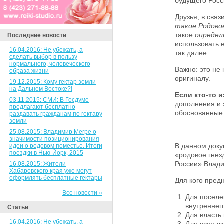
будущего Росс
Друзья, в связ
такое Родово
такое
определ
Последние новости
использовать 
16.04.2016: Не убежать, а
так далее.
сделать выбор в пользу
нормального, человеческого
Важно: это не
образа жизни
оригиналу.
19.12.2015: Кому гектар земли
на Дальнем Востоке?!
Если кто-то и
03.11.2015: СМИ: В Госдуме
дополнения и
предлагают бесплатно
обоснованные 
раздавать гражданам по гектару
земли
25.08.2015: Владимир Мегре о
значимости позиционирования
В данном доку
идеи о родовом поместье. Итоги
поездки в Нью-Йорк, 2015
«родовое гнез
России» Влад
16.08.2015: Жители
Хабаровского края уже могут
оформлять бесплатные гектары
Для кого пред
Все новости »
Для поселе
внутреннег
Статьи
Для власть 
16.04.2016: Не убежать, а