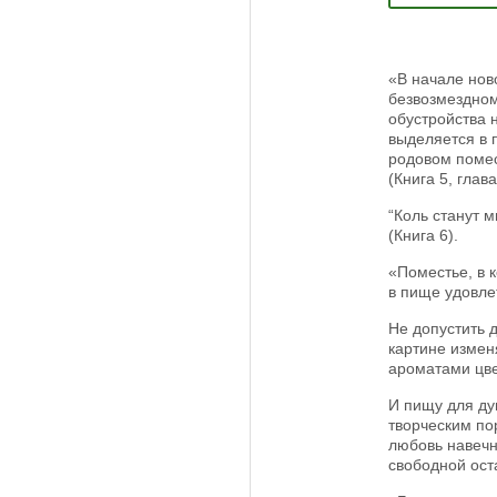
«В начале нов
безвозмездном
обустройства н
выделяется в 
родовом помес
(Книга 5, глав
“Коль станут 
(Книга 6).
«Поместье, в 
в пище удовле
Не допустить 
картине измен
ароматами цве
И пищу для ду
творческим по
любовь навечн
свободной ост