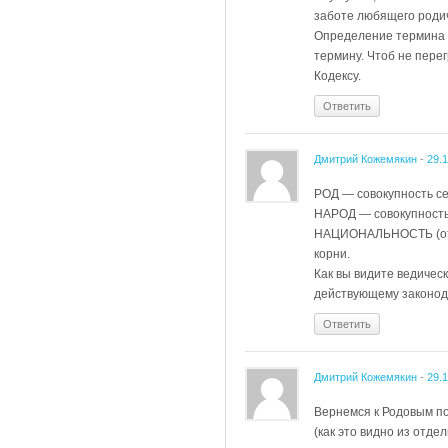
заботе любящего роди
Определение термина 
термину. Чтоб не пер
Кодексу.
Ответить
Дмитрий Кожемякин
-
29.
РОД — совокупность се
НАРОД — совокупность
НАЦИОНАЛЬНОСТЬ (от 
корни.
Как вы видите ведиче
действующему законод
Ответить
Дмитрий Кожемякин
-
29.
Вернемся к Родовым по
(как это видно из отде