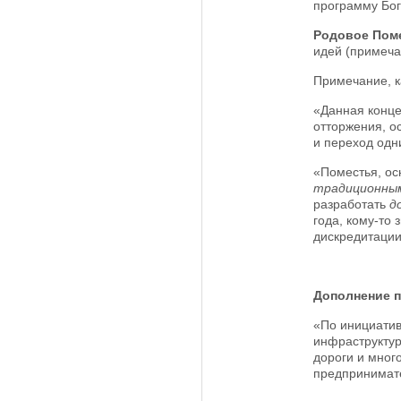
программу Бог
Родовое Пом
идей (примеча
Примечание, к
«Данная конце
отторжения, о
и переход одни
«Поместья, ос
традиционны
разработать
д
года, кому-то
дискредитации
Дополнение 
«По инициатив
инфраструктур
дороги и мног
предпринимател