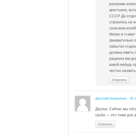
разгрома иско
крестьяне, кот
СССР. Да отдел
строилось на н
сельском хозяй
Мегре и стави
(внимательно п
забытое старо
должна иметь т
рациона как дл
какой-нибудь п
честно назвать
Ответить
Дмитрий Кожемякин
-
30.
Друзья. Сейчас мы обс
срубе — это тема для д
Ответить