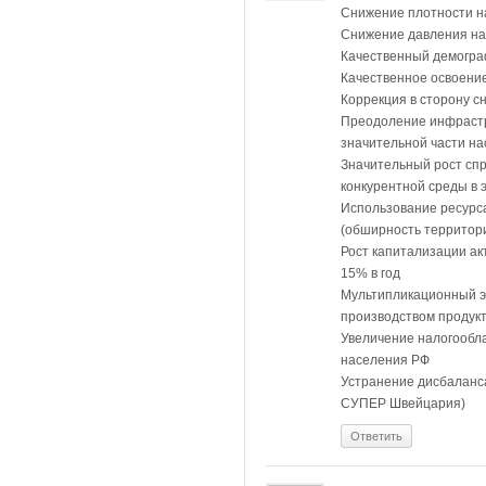
Снижение плотности на
Снижение давления на
Качественный демограф
Качественное освоени
Коррекция в сторону с
Преодоление инфрастр
значительной части н
Значительный рост сп
конкурентной среды в 
Использование ресурса
(обширность территор
Рост капитализации ак
15% в год
Мультипликационный э
производством продук
Увеличение налогообла
населения РФ
Устранение дисбаланса
СУПЕР Швейцария)
Ответить