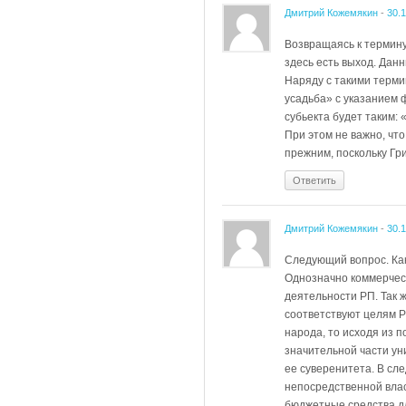
Дмитрий Кожемякин
-
30.
Возвращаясь к термину
здесь есть выход. Дан
Наряду с такими термин
усадьба» с указанием 
субьекта будет таким:
При этом не важно, чт
прежним, поскольку Гр
Ответить
Дмитрий Кожемякин
-
30.
Следующий вопрос. Как
Однозначно коммерческ
деятельности РП. Так ж
соответствуют целям Р
народа, то исходя из 
значительной части ун
ее суверенитета. В сле
непосредственной влас
бюджетные средства дл