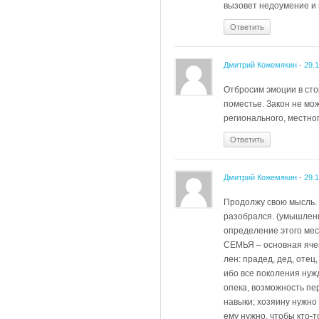
вызовет недоумение и 
Ответить
Дмитрий Кожемякин
-
29.
Отбросим эмоции в сто
поместье. Закон не мож
регионального, местног
Ответить
Дмитрий Кожемякин
-
29.
Продолжу свою мысль. 
разобрался. (умышленн
определение этого мес
СЕМЬЯ – основная ячей
лен: прадед, дед, отец,
ибо все поколения нуж
опека, возможность пе
навыки; хозяину нужно
ему нужно, чтобы кто-т