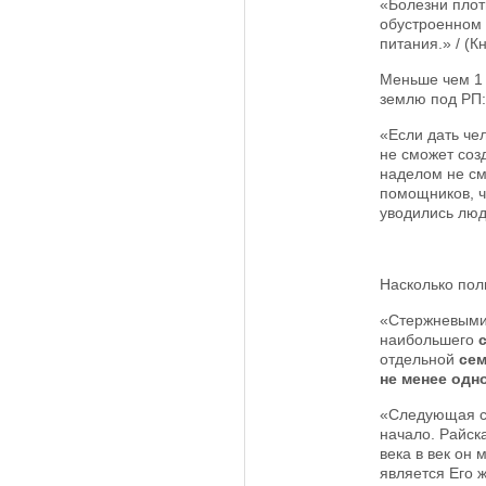
«Болезни плот
обустроенном 
питания.» / (Кн
Меньше чем 1 
землю под РП:
«Если дать че
не сможет соз
наделом не см
помощников, ч
уводились люди
Насколько пол
«Стержневыми 
наибольшего
отдельной
се
не менее одн
«Следующая с
начало. Райск
века в век он
является Его 