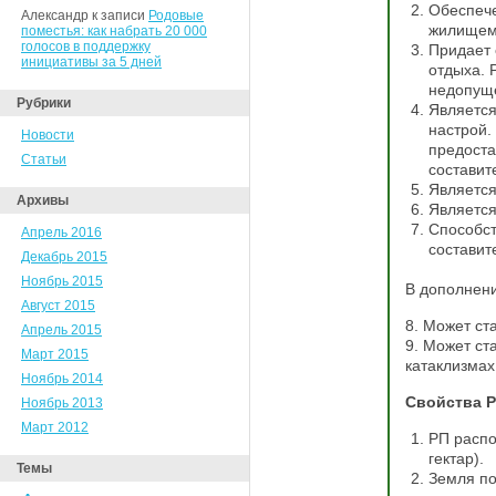
Обеспече
Александр к записи
Родовые
жилищем
поместья: как набрать 20 000
голосов в поддержку
Придает 
инициативы за 5 дней
отдыха. 
недопущ
Рубрики
Является
настрой.
Новости
предоста
Статьи
составит
Является
Архивы
Является
Способст
Апрель 2016
составит
Декабрь 2015
Ноябрь 2015
В дополнени
Август 2015
8. Может ст
Апрель 2015
9. Может ст
Март 2015
катаклизмах
Ноябрь 2014
Свойства Р
Ноябрь 2013
Март 2012
РП распо
гектар).
Темы
Земля по