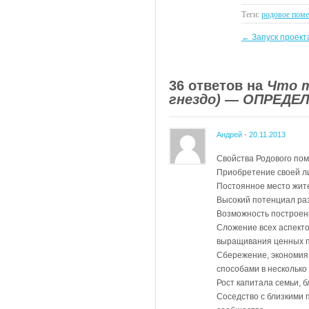
Теги:
родовое поме
←
Запуск проекта
36 ответов на
Что т
гнездо) — ОПРЕДЕ
Андрей
-
20.11.2013
Свойства Родового по
Приобретение своей л
Постоянное место жите
Высокий потенциал раз
Возможность построен
Сложение всех аспекто
выращивания ценных пр
Сбережение, экономия
способами в несколько
Рост капитала семьи, 
Соседство с близкими