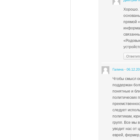
Дмитрий 
Хорошо. 
основаны
прямой «
информац
связанны
«Родовые
устройст
Ответит
Галина
-
06.12.2
Чтобы смысл оп
поддержан бол
понятные и бли
политических п
преемственност
следует исполь
политикам, юр
групп. Все мы
уводит нас от 
еврей, фермер,