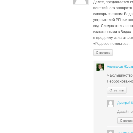
Далее, предлагается с
понятийного аппарата 
словарь составил Веда
устроителей РП считаю
вед. Следовательно вс
изложенными в Ведах. В
я продолжу излагать с
«Родовое поместье».
Ответить
Александр Жура
> Большинство
Необоснованно
Ответить
Дмитрий 
Давай пр
Ответит