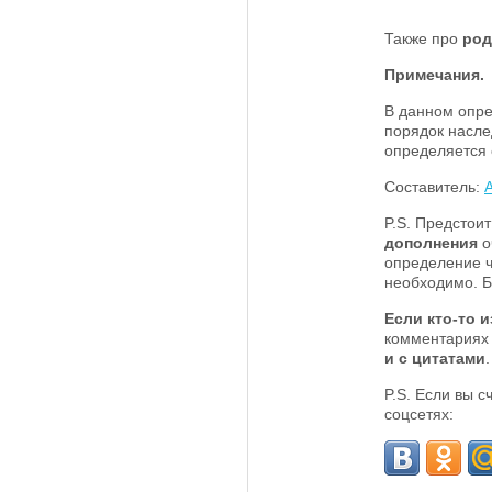
Также про
род
Примечания.
В данном опре
порядок насле
определяется 
Составитель:
P.S. Предстои
дополнения
о
определение ч
необходимо. Б
Если кто-то и
комментариях
и с цитатами
P.S. Если вы 
соцсетях: