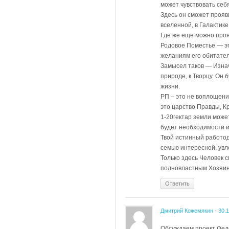
может чувствовать себ
Здесь он сможет прояв
вселенной, в Галактике
Где же еще можно проя
Родовое Поместье — эт
желаниям его обитателе
Замысел таков — Изнача
природе, к Творцу. Он
жизни.
РП – это не воплощени
это царство Правды, К
1-20гектар земли може
будет необходимости и
Твой истинный работод
семью интересной, увл
Только здесь Человек 
полновластным Хозяин
Ответить
Дмитрий Кожемякин
-
30.
Обсуждаем проект Феде