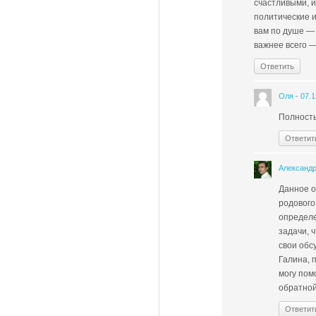
счастливыми, 
политические и
вам по душе — 
важнее всего —
Ответить
Оля
-
07.1
Полность
Ответит
Александ
Данное о
родового
определе
задачи, 
свои обс
Галина, 
могу пом
обратной
Ответит