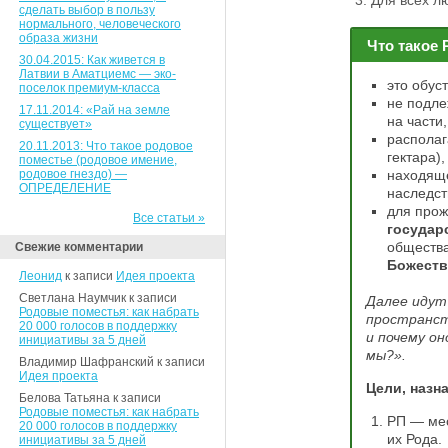
Для всех л
сделать выбор в пользу
нормального, человеческого
образа жизни
Что такое
30.04.2015: Как живется в
Латвии в Аматциемс — эко-
это обус
поселок премиум-класса
не подле
17.11.2014: «Рай на земле
на части,
существует»
располаг
20.11.2013: Что такое родовое
гектара),
поместье (родовое имение,
родовое гнездо) —
находящ
ОПРЕДЕЛЕНИЕ
наследст
для прож
Все статьи »
государ
обществ
Свежие комментарии
Божеств
Леонид
к записи
Идея проекта
Светлана Наумчик к записи
Далее идут
Родовые поместья: как набрать
пространст
20 000 голосов в поддержку
и почему о
инициативы за 5 дней
мы?».
Владимир Шафранский к записи
Идея проекта
Цели, назн
Белова Татьяна к записи
Родовые поместья: как набрать
РП — мес
20 000 голосов в поддержку
их Рода.
инициативы за 5 дней