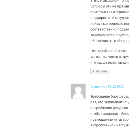
3. Если аграрной, то в
Вопросы эти не праздн
поместья так и огромн
государства. А госуда
поймут как родовые по
соответственно подъем
задумываются обустрои
обеспечивать себе хоро
Нет такой ясной карти
мы все толчемся вокруг
что расшевелил людей 
Ответить
Владимир
-
30.12.2013
Требование биосферы, 
раз, что эквивалентно
потребления ресурсов п
чтобы оздоровить биос
прекращение катастро
антропогенной нагрузк