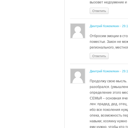
вызовет недоумение и 
Ответить
Дмитрий Кожемякин
-
29.
Отбросим эмоции в сто
поместье. Закон не мож
регионального, местног
Ответить
Дмитрий Кожемякин
-
29.
Продолжу свою мысль. 
разобрался. (умышленн
определение этого мес
СЕМЬЯ – основная ячей
лен: прадед, дед, отец,
ибо все поколения нуж
опека, возможность пе
навыки; хозяину нужно
ему нужно, чтобы кто-т