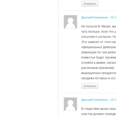
Ответить
Дмитрий Кожемякин
-
29.
Из посыла В. Мегре, в
чуть больше, ясно что
посылом я согласен. Н
Это зависит от того с
официальных демографо
(имеющая по три ребен
поместье будут прожив
(служба в армии, орган
различным причинам). 
выращенных продуктов 
продажа которых и сос
Ответить
Дмитрий Кожемякин
-
29.
В следствие выше сказа
участка должен опреде