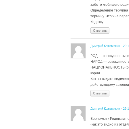
заботе любящего роди
Определение термина 
термину. Чтоб не пер
Кодексу.
Ответить
Дмитрий Кожемякин
-
29.
РОД — совокупность се
НАРОД — совокупность
НАЦИОНАЛЬНОСТЬ (от 
корни.
Как вы видите ведиче
действующему законод
Ответить
Дмитрий Кожемякин
-
29.
Вернемся к Родовым по
(как это видно из отде