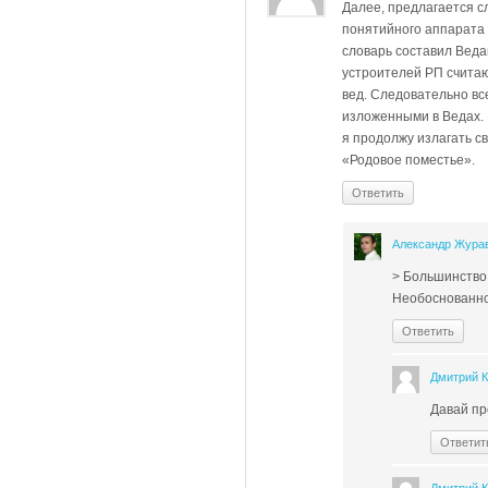
Далее, предлагается с
понятийного аппарата 
словарь составил Веда
устроителей РП считаю
вед. Следовательно вс
изложенными в Ведах. В
я продолжу излагать с
«Родовое поместье».
Ответить
Александр Жура
> Большинство
Необоснованно
Ответить
Дмитрий 
Давай пр
Ответит