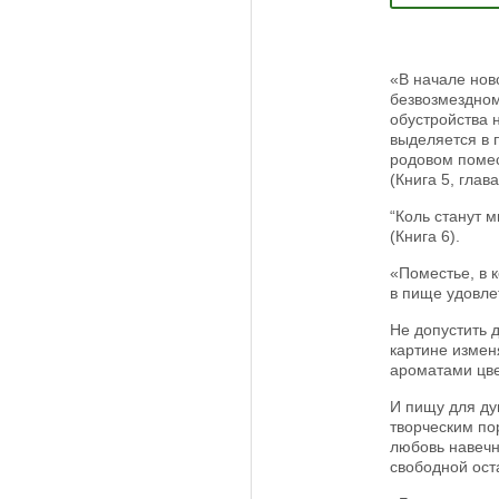
«В начале нов
безвозмездном
обустройства н
выделяется в 
родовом помес
(Книга 5, глав
“Коль станут 
(Книга 6).
«Поместье, в 
в пище удовле
Не допустить 
картине измен
ароматами цве
И пищу для ду
творческим по
любовь навечн
свободной ост