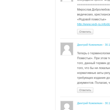
===================
Мирослав Добролюбов. 
ведических, христианск
«Родовой поместье»
http://www.vedi-ra.info
Ответить
Дмитрий Кожемякин
-
30.
Теперь о терминологии
Поместье». При этом т
того, данный термин д
того, что бы ни локал
нормативные акты регу
требующих издания до
документов. Полагаю, 
Ответить
Дмитрий Кожемякин
-
30.