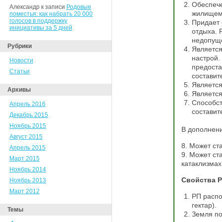
Обеспече
Александр к записи
Родовые
жилищем
поместья: как набрать 20 000
голосов в поддержку
Придает 
инициативы за 5 дней
отдыха. 
недопущ
Рубрики
Является
настрой.
Новости
предоста
Статьи
составит
Является
Архивы
Является
Способст
Апрель 2016
составит
Декабрь 2015
Ноябрь 2015
В дополнени
Август 2015
8. Может ст
Апрель 2015
9. Может ст
Март 2015
катаклизмах
Ноябрь 2014
Свойства Р
Ноябрь 2013
Март 2012
РП распо
гектар).
Темы
Земля по