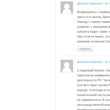
Дмитрий Кожемякин
-
30.
Возвращаясь к термину
здесь есть выход. Дан
Наряду с такими термин
усадьба» с указанием 
субьекта будет таким:
При этом не важно, чт
прежним, поскольку Гр
Ответить
Дмитрий Кожемякин
-
30.
Следующий вопрос. Как
Однозначно коммерческ
деятельности РП. Так ж
соответствуют целям Р
народа, то исходя из 
значительной части ун
ее суверенитета. В сле
непосредственной влас
бюджетные средства дл