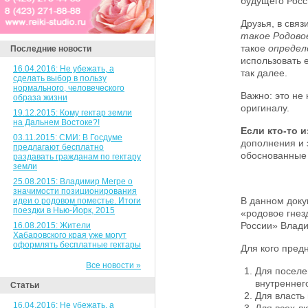
будущего Росс
Друзья, в связ
такое Родово
такое
определ
Последние новости
использовать 
16.04.2016: Не убежать, а
так далее.
сделать выбор в пользу
нормального, человеческого
Важно: это не
образа жизни
оригиналу.
19.12.2015: Кому гектар земли
на Дальнем Востоке?!
Если кто-то и
03.11.2015: СМИ: В Госдуме
дополнения и
предлагают бесплатно
обоснованные 
раздавать гражданам по гектару
земли
25.08.2015: Владимир Мегре о
значимости позиционирования
В данном доку
идеи о родовом поместье. Итоги
поездки в Нью-Йорк, 2015
«родовое гнез
России» Влад
16.08.2015: Жители
Хабаровского края уже могут
оформлять бесплатные гектары
Для кого пред
Все новости »
Для поселе
внутреннег
Статьи
Для власть 
16.04.2016: Не убежать, а