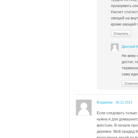
прокормить се
Насчет статист
овощей на вну
кроме овощей п
Ответить
Дмитрий 
Не вижу н
достиг, 
терминов
саму иде
Ответит
Владимир
-
30.12.2013
Если следовать только
нужна и для домашнего
крестьян. В начале пр
деревне. Мой прадед М
взрослении детей до в