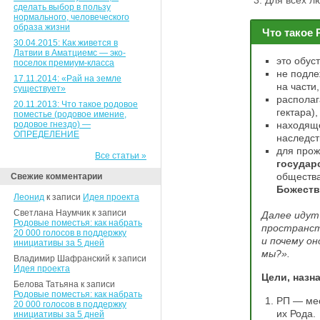
Для всех л
сделать выбор в пользу
нормального, человеческого
образа жизни
Что такое
30.04.2015: Как живется в
Латвии в Аматциемс — эко-
это обус
поселок премиум-класса
не подле
17.11.2014: «Рай на земле
на части,
существует»
располаг
20.11.2013: Что такое родовое
гектара),
поместье (родовое имение,
родовое гнездо) —
находящ
ОПРЕДЕЛЕНИЕ
наследст
для прож
Все статьи »
государ
обществ
Свежие комментарии
Божеств
Леонид
к записи
Идея проекта
Светлана Наумчик к записи
Далее идут
Родовые поместья: как набрать
пространст
20 000 голосов в поддержку
и почему о
инициативы за 5 дней
мы?».
Владимир Шафранский к записи
Идея проекта
Цели, назн
Белова Татьяна к записи
Родовые поместья: как набрать
РП — мес
20 000 голосов в поддержку
их Рода.
инициативы за 5 дней