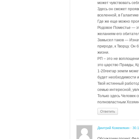
может чувствовать себ
Здесь он сможет прояв
вселенной, в Галактике
Где же еще можно проя
Родовое Поместье — эт
желаниям его обитателе
Замысел таков — Изнача
природе, к Творцу. Он
жизни.
РП – это не воплощени
это царство Правды, К
1-20гектар земли може
будет необходимости и
Твой истинный работод
семью интересной, увл
Только здесь Человек 
полновластным Хозяин
Ответить
Дмитрий Кожемякин
-
30.
Обсуждаем проект Феде