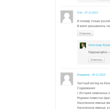
Оля
-
07.12.2013
И почему только росси
В книге указывалось 
Ответить
Александр Жура
Перечитайте — 
Ответить
Владимир
-
09.12.2013
Частный взгляд на Ко
Содержание:
I. История земельных 
Родовое поместья (кра
Населенное именье жи
Населенное именье, в 