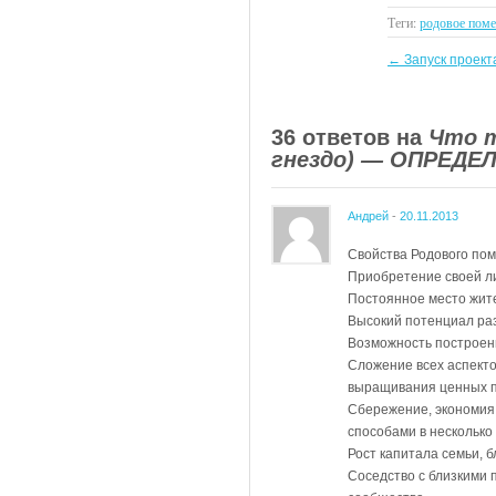
Теги:
родовое поме
←
Запуск проекта
36 ответов на
Что т
гнездо) — ОПРЕДЕ
Андрей
-
20.11.2013
Свойства Родового по
Приобретение своей л
Постоянное место жите
Высокий потенциал раз
Возможность построен
Сложение всех аспекто
выращивания ценных пр
Сбережение, экономия
способами в несколько
Рост капитала семьи, 
Соседство с близкими