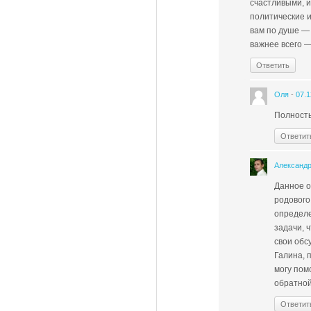
счастливыми, 
политические и
вам по душе — 
важнее всего —
Ответить
Оля
-
07.1
Полность
Ответит
Александ
Данное о
родового
определе
задачи, 
свои обс
Галина, 
могу пом
обратной
Ответит