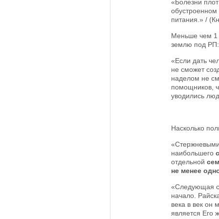
«Болезни плот
обустроенном 
питания.» / (Кн
Меньше чем 1 
землю под РП:
«Если дать че
не сможет соз
наделом не см
помощников, ч
уводились люди
Насколько пол
«Стержневыми 
наибольшего
отдельной
се
не менее одн
«Следующая с
начало. Райск
века в век он
является Его 