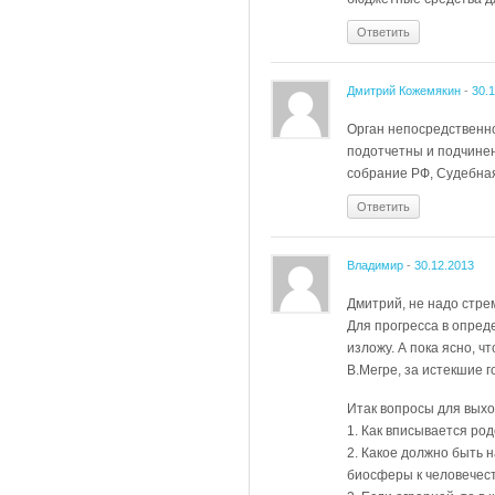
Ответить
Дмитрий Кожемякин
-
30.
Орган непосредственно
подотчетны и подчинен
собрание РФ, Судебная
Ответить
Владимир
-
30.12.2013
Дмитрий, не надо стре
Для прогресса в опред
изложу. А пока ясно, 
В.Мегре, за истекшие 
Итак вопросы для выхо
1. Как вписывается род
2. Какое должно быть 
биосферы к человечес