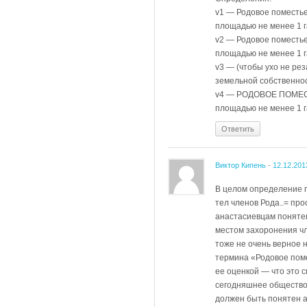
v1 — Родовое поместье
площадью не менее 1 г
v2 — Родовое поместь
площадью не менее 1 г
v3 — (чтобы ухо не ре
земельной собственнос
v4 — РОДОВОЕ ПОМЕСТ
площадью не менее 1 г
Ответить
Виктор Кипень
-
12.12.201
В целом определение п
тел членов Рода..= пр
анастасиевцам поняте
местом захоронения чл
тоже не очень верное 
термина «Родовое поме
ее оценкой — что это 
сегодняшнее общество.
должен быть понятен а