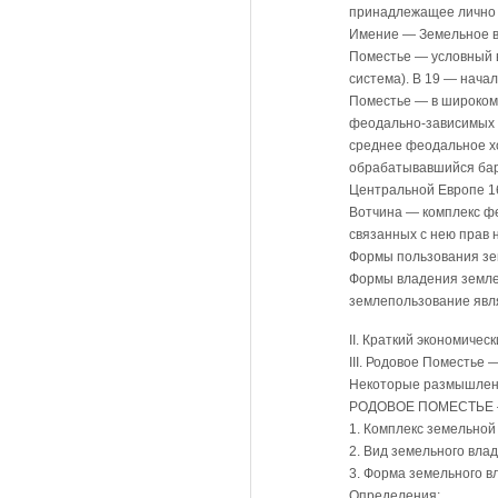
принадлежащее личн
Имение — Земельное в
Поместье — условный в
система). В 19 — нача
Поместье — в широком 
феодально-зависимых к
среднее феодальное хо
обрабатывавшийся бар
Центральной Европе 16—
Вотчина — комплекс фе
связанных с нею прав 
Формы пользования зе
Формы владения земле
землепользование явл
II. Краткий экономичес
III. Родовое Поместье
Некоторые размышлен
РОДОВОЕ ПОМЕСТЬЕ —
1. Комплекс земельной
2. Вид земельного вла
3. Форма земельного 
Определения: