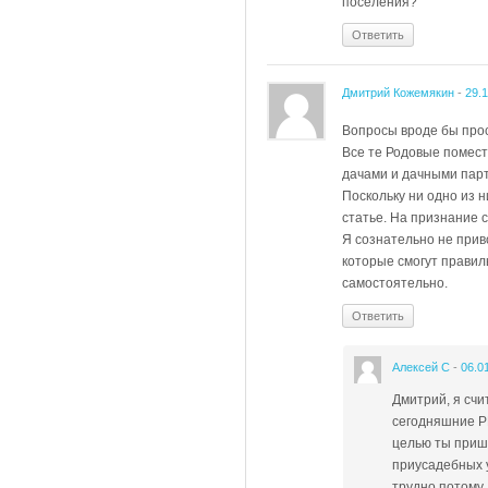
поселения?
Ответить
Дмитрий Кожемякин
-
29.
Вопросы вроде бы прос
Все те Родовые помест
дачами и дачными парт
Поскольку ни одно из н
статье. На признание 
Я сознательно не прив
которые смогут правил
самостоятельно.
Ответить
Алексей С
-
06.0
Дмитрий, я счи
сегодняшние Р
целью ты прише
приусадебных у
трудно потому,