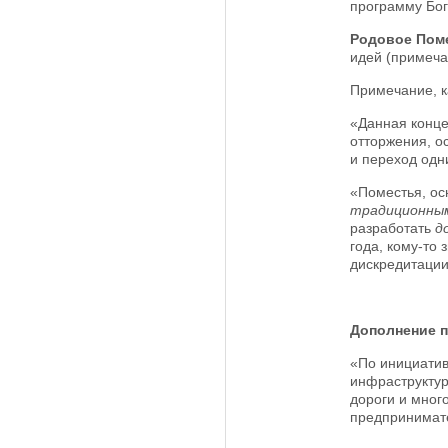
программу Бог
Родовое Пом
идей (примеча
Примечание, к
«Данная конце
отторжения, о
и переход одни
«Поместья, ос
традиционны
разработать
д
года, кому-то
дискредитации
Дополнение 
«По инициатив
инфраструктур
дороги и мног
предпринимател