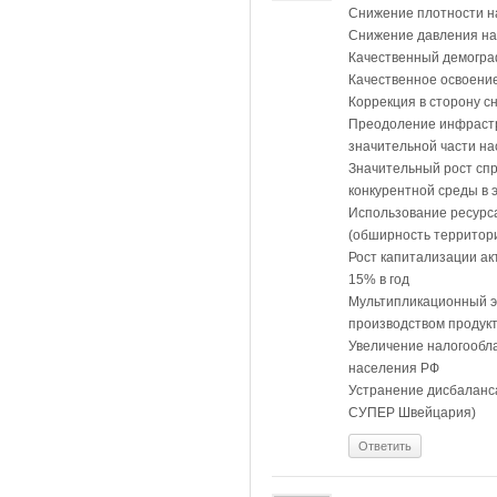
Снижение плотности на
Снижение давления на
Качественный демограф
Качественное освоени
Коррекция в сторону с
Преодоление инфрастр
значительной части н
Значительный рост сп
конкурентной среды в 
Использование ресурса
(обширность территор
Рост капитализации ак
15% в год
Мультипликационный э
производством продук
Увеличение налогообла
населения РФ
Устранение дисбаланса
СУПЕР Швейцария)
Ответить