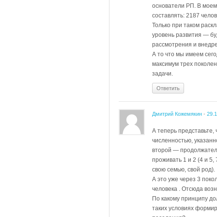
основатели РП. В моем
составлять: 2187 челов
Только при таком раск
уровень развития — бу
рассмотрения и внедр
А то что мы имеем сего
максимум трех поколен
задачи.
Ответить
Дмитрий Кожемякин
-
29.
А теперь представьте, 
численностью, указанн
второй — продолжатель
проживать 1 и 2 (4 и 5,
свою семью, свой род).
А это уже через 3 поко
человека . Отсюда воз
По какому принципу до
таких условиях форми