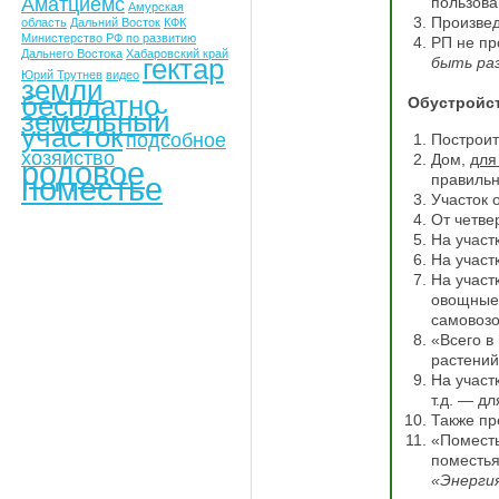
Аматциемс
пользова
Амурская
Произвед
область
Дальний Восток
КФК
Министерство РФ по развитию
РП не пр
Дальнего Востока
Хабаровский край
гектар
быть ра
Юрий Трутнев
видео
земли
бесплатно
Обустройст
земельный
участок
подсобное
Построит
хозяйство
Дом,
для
родовое
поместье
правильн
Участок 
От четве
На участ
На участ
На участ
овощные 
самовозо
«Всего в
растений
На участ
т.д. — дл
Также пр
«Поместь
поместья
«Энерги