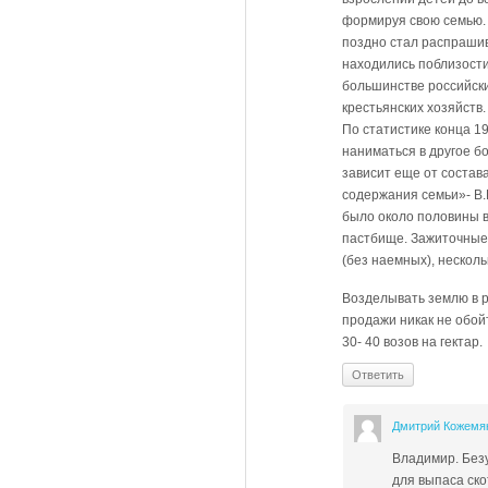
формируя свою семью. 
поздно стал распрашив
находились поблизости
большинстве российски
крестьянских хозяйств
По статистике конца 1
наниматься в другое бо
зависит еще от состава
содержания семьи»- В.И
было около половины в
пастбище. Зажиточные 
(без наемных), несколь
Возделывать землю в р
продажи никак не обой
30- 40 возов на гектар.
Ответить
Дмитрий Кожемя
Владимир. Безу
для выпаса ско