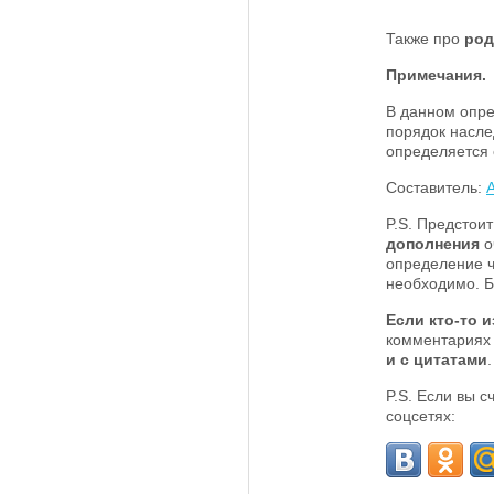
Также про
род
Примечания.
В данном опре
порядок насле
определяется 
Составитель:
P.S. Предстои
дополнения
о
определение ч
необходимо. Б
Если кто-то и
комментариях
и с цитатами
P.S. Если вы 
соцсетях: