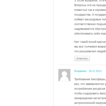
3. Если аграрной, то в
Вопросы эти не праздн
поместья так и огромн
государства. А госуда
поймут как родовые по
соответственно подъем
задумываются обустрои
обеспечивать себе хоро
Нет такой ясной карти
мы все толчемся вокруг
что расшевелил людей 
Ответить
Владимир
-
30.12.2013
Требование биосферы, 
раз, что эквивалентно
потребления ресурсов п
чтобы оздоровить биос
прекращение катастро
антропогенной нагрузк