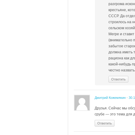
разгрома иско
крестьяне, кот
СССР. Да отдел
строилось на н
сельском хозяй
Мегре и стави
(внимательно п
забытое старо
должна иметь т
рациона как дл
какой-нибудь п
честно назвать
Ответить
Дмитрий Кожемякин
-
30.
Друзья. Сейчас мы обс
срубе — это тема для д
Ответить