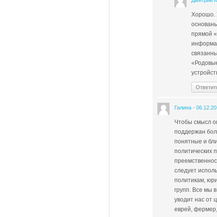
Дмитрий 
Хорошо. 
основаны
прямой «
информац
связанны
«Родовые
устройст
Ответит
Галина
-
06.12.2
Чтобы смысл оп
поддержан бол
понятные и бли
политических п
преемственност
следует исполь
политикам, юр
групп. Все мы
уводит нас от 
еврей, фермер,