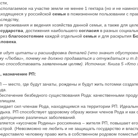
сти,
сполагаемое на участке земли не менее 1 гектара (но и не намного
аходящееся у российской
семьи
в пожизненном пользовании с пра
следству,
ля проживания и ведения хозяйства данной семьи, а также для це
осударства
, достижения наибольшего
согласия
в разных социаль
ерез
благосостояние
каждой отдельной
семьи
и для раскрытия
Бо
еловека
.
е идут цитаты и расшифровка деталей (что значит обустроен
му «Любви», почему не должно продаваться и отчуждаться и т.д.
но способствовать заявленным целям).
Источник: Книга 5 «Кто 
, назначение РП:
П — место, где будут зачаты, рождены и будут жить потомки создат
ода.
беспечение безбедного существования Рода: качественными проду
илищем.
ридает сил членам Рода, находящимся на территории РП. Идеальн
тдыха. РП способствует здоровому образу жизни членов Рода и как 
едопущению различных заболеваний.
вляется «кусочком Родины» россиянина – жителя РП, повышает его
астрой. (Невозможно не любить и не защищать государство и власть
редоставило человеку право жить в собственном родовом поместье