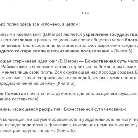
* * *
ко полно здесь все изложено, в целом:
невыми идеями книг (В.Мегре) является
укрепление государства
ьшего
согласия
в разных социальных слоях общества через
благо
ной
семьи
. Благосостояние достигается за счёт выделения каждо
одного гектара земли в пожизненное пользование
.» (Книга 6).
ющая стержневая идея книг (В.Мегре) —
Божественная суть чел
 Райская жизнь человеком должна строиться на Земле и им самим. 
н меняет лишь свою плоть. Вся окружающая нас природа создана Б
мыслями. Только соприкасаясь с природой, человек может понять 
предназначения на Земле» (Книга 6).
е Поместье
является инструментом для реализации вышеуказанн
ание составителя).
ание, касающееся раскрытия «Божественной сути человека»:
 концепция, её аргументированность и убедительность не могут н
но в среде религиозных фанатиков, считающих неминуемым конец 
ачный рай, других – в ад.» / (Книга 6).