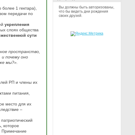
Вы должны быть авторизованы,
 более 1 гектара),
что бы видеть дни рождения
вом передачи по
своих друзей.
лей
укрепления
ных слоях общества
жественной сути
ное пространство,
 и почему оно
же мы?».
елей РП и члены их
ктами питания,
ое место для их
следствие –
 патриотический
, которое
! Примечание