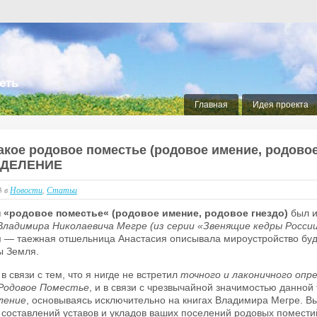
еть
Главная
Идея проекта
акое родовое поместье (родовое имение, родовое
ДЕЛЕНИЕ
13
в
Новости
,
Статьи
 «родовое поместье
«
(родовое имение,
родовое гнездо
)
был и
Владимира Николаевича Мегре (из серии «Звенящие кедры России
я — таежная отшельница Анастасия описывала мироустройство буд
ы Земля.
 в связи с тем, что я нигде не встретил
точного и лаконичного опр
Родовое Поместье
, и в связи с чрезвычайной значимостью данной 
ление
, основываясь исключительно на книгах Владимира Мегре. В
 составлений уставов и укладов ваших поселений родовых поместий