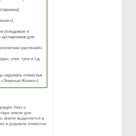
старника).
ение»).
ев (плодовые и
 кустарников для
ноголетних растений»
ы, утки, гуси и т.д.
ны окружать поместья
 «Энергия Жизни»)
рждён Указ о
тара земли для
то земля выделяется в
ая в родовом поместье