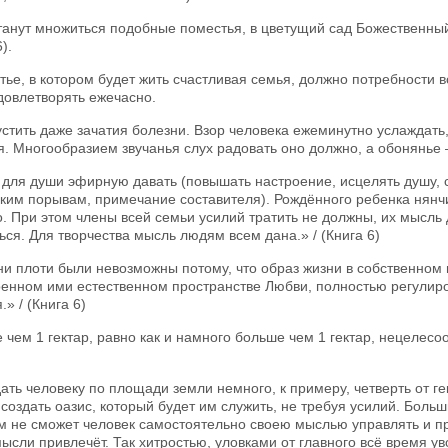
танут множиться подобные поместья, в цветущий сад Божественны
).
ье, в котором будет жить счастливая семья, должно потребности в
довлетворять ежечасно.
стить даже зачатия болезни. Взор человека ежеминутно услаждать,
. Многообразием звучанья слух радовать оно должно, а обонянье 
для души эфирную давать (повышать настроение, исцелять душу, 
ким порывам, примечание составителя). Рождённого ребенка нянч
. При этом члены всей семьи усилий тратить не должны, их мысль
ься. Для творчества мысль людям всем дана.» / (Книга 6)
и плоти были невозможны потому, что образ жизни в собственном 
оенном ими естественном пространстве Любви, полностью регулир
.» / (Книга 6)
чем 1 гектар, равно как и намного больше чем 1 гектар, нецелес
ать человеку по площади земли немного, к примеру, четверть от ге
создать оазис, который будет им служить, не требуя усилий. Бол
м не сможет человек самостоятельно своею мыслью управлять и п
ысли привлечёт. Так хитростью, уловками от главного всё время у