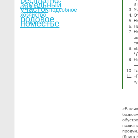
бесплатно
земельный
и
участок
подсобное
У
хозяйство
О
родовое
поместье
На
Н
Н
о
с
«
/
На
—
Т
«
е
«В нача
безвоз
обустро
пожизн
продукц
(Книга 