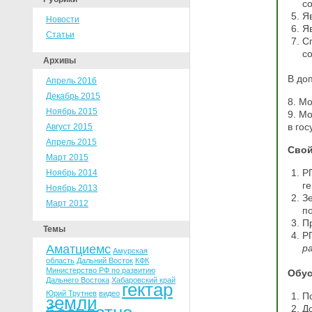
с
Я
Новости
Я
Статьи
С
со
Архивы
В до
Апрель 2016
Декабрь 2015
8. М
Ноябрь 2015
9. М
в гос
Август 2015
Апрель 2015
Свой
Март 2015
Р
Ноябрь 2014
ге
Ноябрь 2013
З
Март 2012
п
П
Темы
РП
Аматциемс
р
Амурская
область
Дальний Восток
КФК
Министерство РФ по развитию
Обус
Дальнего Востока
Хабаровский край
гектар
Юрий Трутнев
видео
П
земли
Д