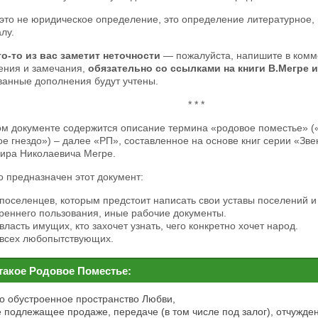
это не юридическое определение, это определение литературное, 
лу.
то-то из вас заметит неточности
— пожалуйста, напишите в комм
ения и замечания,
обязательно со ссылками на книги В.Мегре и
ванные дополнения будут учтены.
* * *
ом документе содержится описание термина «родовое поместье» (
е гнездо») – далее «РП», составленное на основе книг серии «Зв
ира Николаевича Мегре.
о предназначен этот документ:
поселенцев, которым предстоит написать свои уставы поселений и
реннего пользования, иные рабочие документы.
власть имущих, кто захочет узнать, чего конкретно хочет народ.
 всех любопытствующих.
такое Родовое Поместье:
то обустроенное пространство Любви,
е подлежащее продаже, передаче (в том числе под залог), отчужд