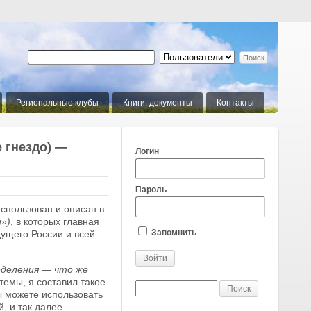
Региональные клубы
Книги, документы
Контакты
 гнездо) —
Логин
Пароль
спользован и описан в
»)
, в которых главная
Запомнить
ущего России и всей
еделения — что же
темы, я составил такое
ы можете использовать
, и так далее.