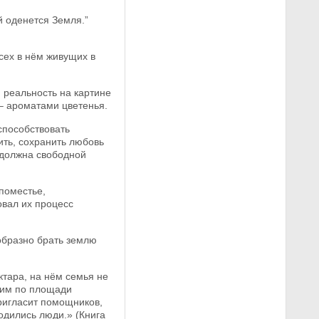
й оденется Земля.”
сех в нём живущих в
 реальность на картине
– ароматами цветенья.
способствовать
ить, сохранить любовь
 должна свободной
поместье,
овал их процесс
ообразно брать землю
ктара, на нём семья не
ьшим по площади
ригласит помощников,
водились люди.» (Книга