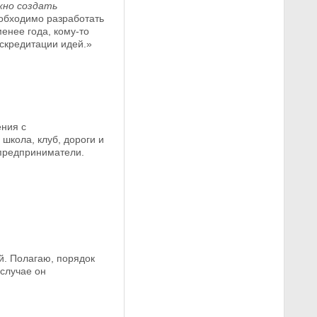
жно создать
еобходимо разработать
менее года, кому-то
скредитации идей.»
ения с
школа, клуб, дороги и
 предприниматели.
й. Полагаю, порядок
 случае он