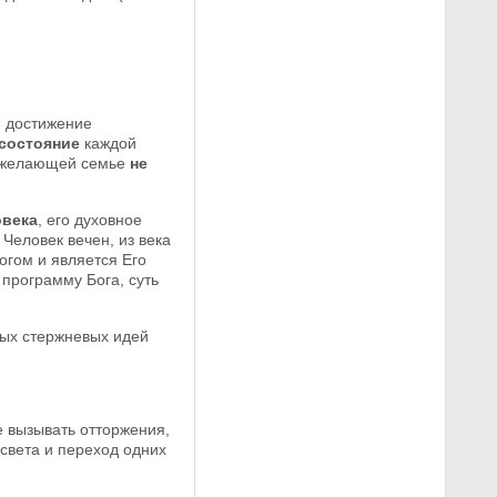
, достижение
состояние
каждой
й желающей семье
не
овека
, его духовное
Человек вечен, из века
огом и является Его
программу Бога, суть
ых стержневых идей
е вызывать отторжения,
света и переход одних