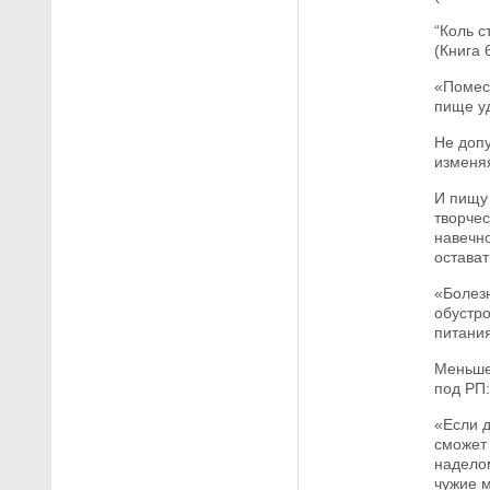
“Коль с
(Книга 6
«Помест
пище у
Не допу
изменяя
И пищу 
творчес
навечно
остават
«Болезн
обустр
питания
Меньше 
под РП:
«Если д
сможет 
надело
чужие м