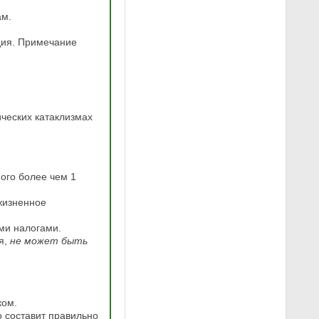
ам.
ция. Примечание
ческих катаклизмах
ного более чем 1
жизненное
ми налогами.
ся,
не может быть
ком.
о
составит правильно