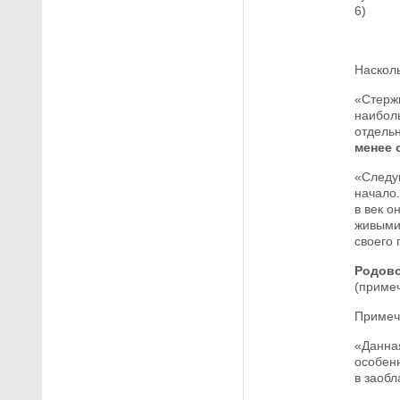
6)
Насколь
«Стерж
наибол
отдель
менее 
«Следу
начало.
в век о
живыми 
своего 
Родово
(примеч
Примеч
«Данная
особен
в заобл