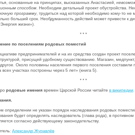
тья, основанные на принципах, высказанных Анастасией,
невозмо
ионным способом
. Необходим детальный проект обустройства. Н
рочную программу
, трудиться над которой необходимо кому-то не 
льно больший срок. Необдуманность действий может привести к ди
«Энергия жизни»).
* * *
ение по поселениям родовых поместий
циативе предпринимателей и на их средства создан проект посел
руктурой, присущей удобному существованию. Магазин, медпункт, 
 другое. Около половины населения первого поселения составили
 всех участках построены через 5 лет» (книга 5).
* * *
про
родовые имения
времен Царской России читайте
в википедии
.
ания.
ом определении не указан порядок наследования родовых помести
вания будет определять наследователь (глава рода), в противном
ляется согласно действующему законодательству.
итель:
Александр Журавлёв