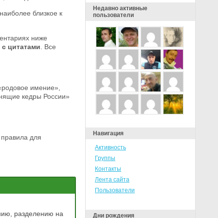
Недавно активные
наиболее близкое к
пользователи
ентариях ниже
 с цитатами
. Все
«родовое имение»,
енящие кедры России»
Навигация
 правила для
Активность
Группы
Контакты
Лента сайта
Пользователи
ению, разделению на
Дни рождения