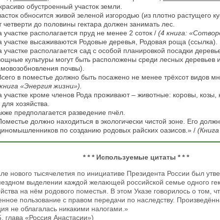
 красиво обустроенный участок земли.
часток обносится живой зеленой изгородью (из плотно растущего ку
т четверти до половины гектара должен занимать лес.
 участке располагается пруд не менее 2 соток /
(4 книга: «Сотвор
а участке высаживаются Родовые деревья, Родовая роща (ссылка).
а участке располагается сад с особой планировкой посадки деревь
вощные культуры могут быть расположены среди лесных деревьев и
амовозобновления почвы).
Всего в поместье должно быть посажено не менее трёхсот видов м
(книга «Энергия жизни»).
 участке кроме членов Рода проживают – животные: коровы, козы, кур
 для хозяйства.
акже предполагается разведение пчёл.
Поместье должно находиться в экологически чистой зоне. Его долж
диномышленников по созданию родовых райских оазисов.» /
(Книга
* * * Используемые цитаты * * *
ле нового тысячелетия по инициативе Президента России был утве
мездном выделении каждой желающей российской семье одного гек
йства на нём родового поместья. В этом Указе говорилось о том, ч
енное пользование с правом передачи по наследству. Произведённ
ия не облагалась никакими налогами.»
5, глава «Россия Анастасии»)