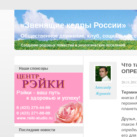
«Звенящие кедры России»
Общественное движение, клуб, социальная с
Создание родовых поместий и экологических поселений
Что т
Наши спонсоры
ОПРЕ
20.11.20
Александр
Термин
Журавлёв
книгах
героин
планет
Друзья,
такое 
опреде
Последние новости
его для