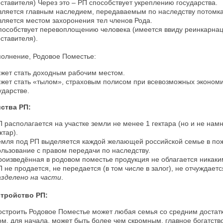
оставителя) Через это – РП способствует укреплению государства.
вляется главным наследием, передаваемым по наследству потомк
вляется местом захоронения тел членов Рода.
пособствует перевоплощению человека (имеется ввиду реинкарна
ставителя).
полнение, Родовое Поместье:
ожет стать доходным рабочим местом.
ожет стать «тылом», страховым полисом при всевозможных экономи
ударстве.
ства РП:
П располагается на участке земли не менее 1 гектара (но и не нам
ктар).
емля под РП выделяется каждой желающей российской семье в по
ользование с правом передачи по наследству.
роизведённая в родовом поместье продукция не облагается никаки
 не продается, не передается (в том числе в залог), не отчуждает
азделено на части
.
тройство РП:
остроить Родовое Поместье может любая семья со средним достат
ом,
для начала
, может быть более чем скромным,
главное богатств