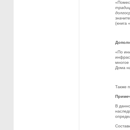
«Помес
традиц
долгос
значите
(книга 
Дополн
«По ини
инфраст
многое
Дома на
Также 
Примеч
В данн
наследо
опреде
Состав