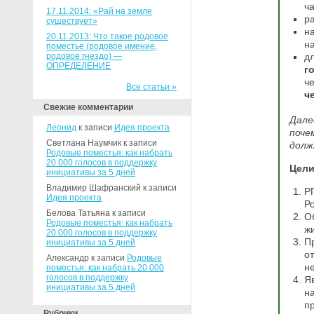
ча
17.11.2014: «Рай на земле
ра
существует»
н
20.11.2013: Что такое родовое
на
поместье (родовое имение,
родовое гнездо) —
д
ОПРЕДЕЛЕНИЕ
г
ч
Все статьи »
ч
Свежие комментарии
Дале
Леонид
к записи
Идея проекта
поче
Светлана Наумчик к записи
долж
Родовые поместья: как набрать
20 000 голосов в поддержку
Цели
инициативы за 5 дней
Владимир Шафранский к записи
Р
Идея проекта
Р
Белова Татьяна к записи
О
Родовые поместья: как набрать
ж
20 000 голосов в поддержку
П
инициативы за 5 дней
о
Александр к записи
Родовые
н
поместья: как набрать 20 000
голосов в поддержку
Я
инициативы за 5 дней
н
п
Рубрики