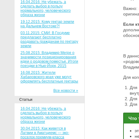
16.04.2016: Не убежать, а
сделать выбор в пользу
Важно: 
нормального, человеческого
оригина
образа жизни
19.12.2015: Кому гектар земли
Если к
на Дальнем Востоке?!
дополн
03.11.2015: СМИ: В Госдуме
обосно
предлагают бесплатно
раздавать гражданам по гектару
земли
25.08.2015: Владимир Мегре о
В данн
значимости позиционирования
«родово
идеи о родовом поместье. Итоги
поездки в Нью-Йорк, 2015
Владим
16.08.2015: Жители
Хабаровского края уже могут
Для ког
оформлять бесплатные гектары
Для 
Все новости »
внут
Для 
Статьи
Для
16.04.2016: Не убежать, а
сделать выбор в пользу
нормального, человеческого
Что 
образа жизни
30.04.2015: Как живется в
э
Латвии в Аматциемс — эко-
н
поселок премиум-класса