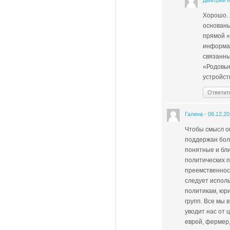
Дмитрий 
Хорошо. 
основаны
прямой «
информац
связанны
«Родовые
устройст
Ответит
Галина
-
06.12.2
Чтобы смысл оп
поддержан бол
понятные и бли
политических п
преемственност
следует исполь
политикам, юр
групп. Все мы
уводит нас от 
еврей, фермер,