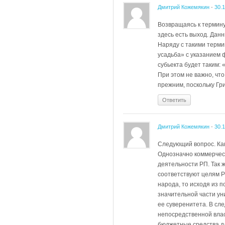
Дмитрий Кожемякин
-
30.
Возвращаясь к термину
здесь есть выход. Дан
Наряду с такими термин
усадьба» с указанием 
субьекта будет таким:
При этом не важно, чт
прежним, поскольку Гр
Ответить
Дмитрий Кожемякин
-
30.
Следующий вопрос. Как
Однозначно коммерческ
деятельности РП. Так ж
соответствуют целям Р
народа, то исходя из 
значительной части ун
ее суверенитета. В сле
непосредственной влас
бюджетные средства дл