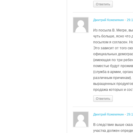
Ответить
Дмитрий Кожемякин
-
29.
Из посыла В. Мегре, в
чуть больше, ясно что
посылом я согласен. Н
Это зависит от того с
официальных демографо
(имеющая по три ребен
поместье будут прожив
(служба в армии, орган
различным причинам). 
выращенных продуктов 
продажа которых и сос
Ответить
Дмитрий Кожемякин
-
29.
В следствие выше сказа
участка должен опреде