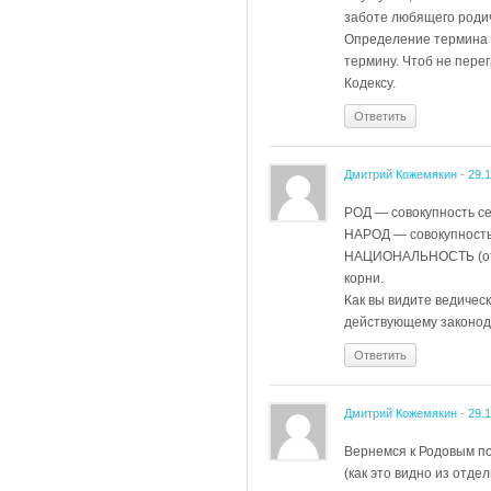
заботе любящего роди
Определение термина 
термину. Чтоб не пер
Кодексу.
Ответить
Дмитрий Кожемякин
-
29.
РОД — совокупность се
НАРОД — совокупность
НАЦИОНАЛЬНОСТЬ (от 
корни.
Как вы видите ведиче
действующему законод
Ответить
Дмитрий Кожемякин
-
29.
Вернемся к Родовым по
(как это видно из отде