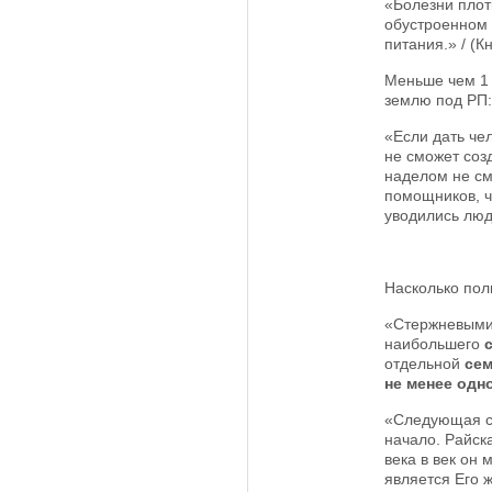
«Болезни плот
обустроенном 
питания.» / (Кн
Меньше чем 1 
землю под РП:
«Если дать че
не сможет соз
наделом не см
помощников, ч
уводились люди
Насколько пол
«Стержневыми 
наибольшего
отдельной
се
не менее одн
«Следующая с
начало. Райск
века в век он
является Его 