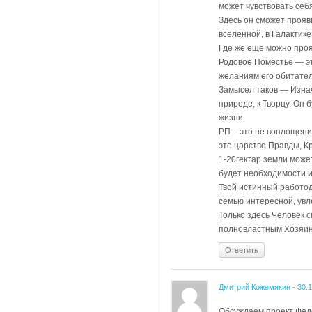
может чувствовать себ
Здесь он сможет прояв
вселенной, в Галактике
Где же еще можно проя
Родовое Поместье — эт
желаниям его обитателе
Замысел таков — Изнача
природе, к Творцу. Он
жизни.
РП – это не воплощени
это царство Правды, К
1-20гектар земли може
будет необходимости и
Твой истинный работод
семью интересной, увл
Только здесь Человек 
полновластным Хозяин
Ответить
Дмитрий Кожемякин
-
30.
Обсуждаем проект Феде