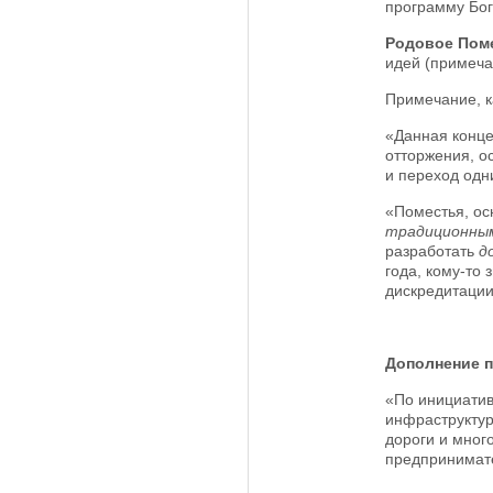
программу Бог
Родовое Пом
идей (примеча
Примечание, к
«Данная конце
отторжения, о
и переход одни
«Поместья, ос
традиционны
разработать
д
года, кому-то
дискредитации
Дополнение 
«По инициатив
инфраструктур
дороги и мног
предпринимател