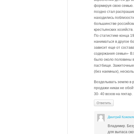
формируя свою семью. 
поздно стал распрашив
находились поблизости
большинстве российски
крестьянских хозяйств
По статистике конца 1
наниматься в другое бо
зависит еще от состава
содержания семьи»- В.И
было около половины в
пастбище. Зажиточные 
(без наемных), несколь
Возделывать землю в р
продажи никак не обой
30- 40 возов на гектар.
Ответить
Дмитрий Кожемя
Владимир. Безу
для выпаса ско