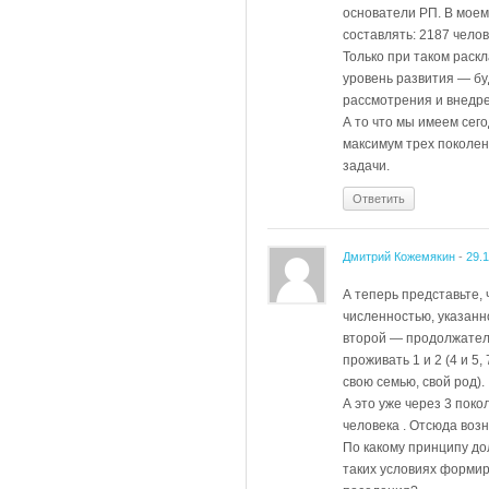
основатели РП. В моем
составлять: 2187 челов
Только при таком раск
уровень развития — бу
рассмотрения и внедр
А то что мы имеем сего
максимум трех поколен
задачи.
Ответить
Дмитрий Кожемякин
-
29.
А теперь представьте, 
численностью, указанн
второй — продолжатель
проживать 1 и 2 (4 и 5,
свою семью, свой род).
А это уже через 3 поко
человека . Отсюда воз
По какому принципу до
таких условиях форми