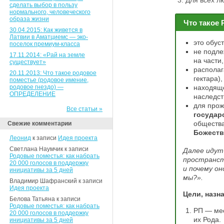
Для всех л
сделать выбор в пользу
нормального, человеческого
образа жизни
Что такое
30.04.2015: Как живется в
Латвии в Аматциемс — эко-
это обус
поселок премиум-класса
не подле
17.11.2014: «Рай на земле
на части,
существует»
располаг
20.11.2013: Что такое родовое
гектара),
поместье (родовое имение,
родовое гнездо) —
находящ
ОПРЕДЕЛЕНИЕ
наследст
для прож
Все статьи »
государ
обществ
Свежие комментарии
Божеств
Леонид
к записи
Идея проекта
Светлана Наумчик к записи
Далее идут
Родовые поместья: как набрать
пространст
20 000 голосов в поддержку
и почему о
инициативы за 5 дней
мы?».
Владимир Шафранский к записи
Идея проекта
Цели, назн
Белова Татьяна к записи
Родовые поместья: как набрать
РП — мес
20 000 голосов в поддержку
их Рода.
инициативы за 5 дней