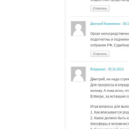
Ответить
Дмитрий Кожемякин
-
30.
Орган непосредственно
подотчетны и подчинен
собрание РФ, Судебная
Ответить
Владимир
-
30.12.2013
Дмитрий, не надо стре
Для прогресса в опред
изложу. А пока ясно, 
В.Мегре, за истекшие 
Итак вопросы для выхо
1. Как вписывается род
2. Какое должно быть 
биосферы к человечес