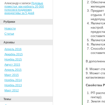
Обеспече
Александр к записи
Родовые
жилищем
поместья: как набрать 20 000
голосов в поддержку
Придает 
инициативы за 5 дней
отдыха. 
недопущ
Рубрики
Является
настрой.
Новости
предоста
Статьи
составит
Является
Архивы
Является
Способст
Апрель 2016
составит
Декабрь 2015
Ноябрь 2015
В дополнени
Август 2015
8. Может ст
Апрель 2015
9. Может ст
Март 2015
катаклизмах
Ноябрь 2014
Свойства Р
Ноябрь 2013
Март 2012
РП распо
гектар).
Темы
Земля по