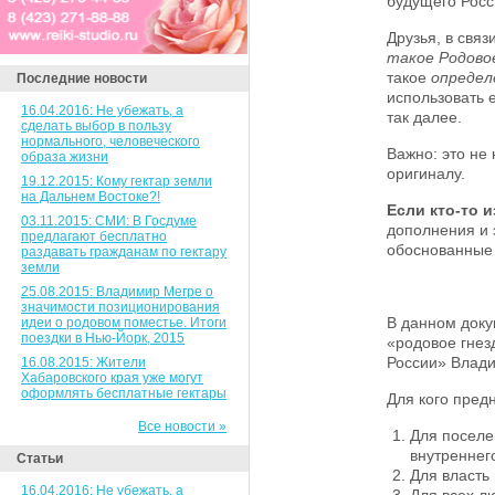
будущего Росс
Друзья, в связ
такое Родово
такое
определ
Последние новости
использовать 
16.04.2016: Не убежать, а
так далее.
сделать выбор в пользу
нормального, человеческого
Важно: это не
образа жизни
оригиналу.
19.12.2015: Кому гектар земли
на Дальнем Востоке?!
Если кто-то и
03.11.2015: СМИ: В Госдуме
дополнения и
предлагают бесплатно
обоснованные 
раздавать гражданам по гектару
земли
25.08.2015: Владимир Мегре о
значимости позиционирования
В данном доку
идеи о родовом поместье. Итоги
поездки в Нью-Йорк, 2015
«родовое гнез
России» Влад
16.08.2015: Жители
Хабаровского края уже могут
оформлять бесплатные гектары
Для кого пред
Все новости »
Для поселе
внутреннег
Статьи
Для власть 
16.04.2016: Не убежать, а