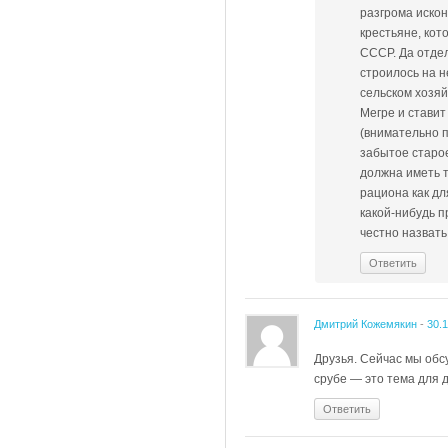
разгрома иско
крестьяне, кот
СССР. Да отдел
строилось на н
сельском хозяй
Мегре и стави
(внимательно п
забытое старо
должна иметь т
рациона как дл
какой-нибудь п
честно назвать
Ответить
Дмитрий Кожемякин
-
30.
Друзья. Сейчас мы обс
срубе — это тема для д
Ответить