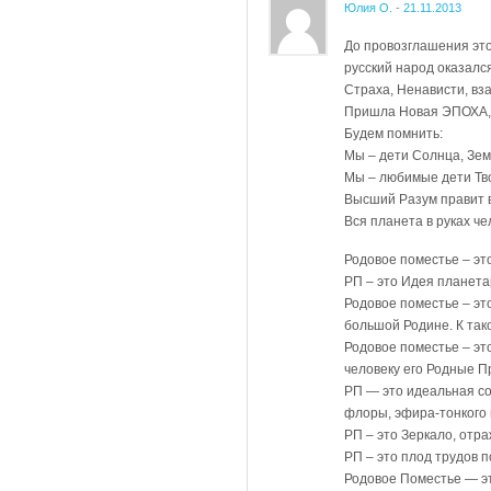
Юлия О.
-
21.11.2013
До провозглашения это
русский народ оказалс
Страха, Ненависти, вз
Пришла Новая ЭПОХА, Э
Будем помнить:
Мы – дети Солнца, Зем
Мы – любимые дети Тв
Высший Разум правит 
Вся планета в руках че
Родовое поместье – эт
РП – это Идея планета
Родовое поместье – эт
большой Родине. К та
Родовое поместье – эт
человеку его Родные П
РП — это идеальная со
флоры, эфира-тонкого 
РП – это Зеркало, отр
РП – это плод трудов 
Родовое Поместье — эт