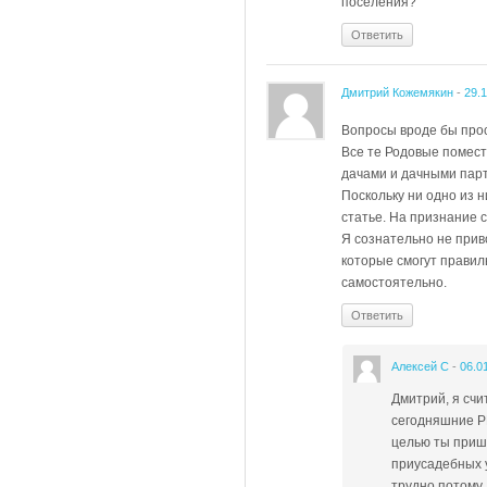
поселения?
Ответить
Дмитрий Кожемякин
-
29.
Вопросы вроде бы прос
Все те Родовые помест
дачами и дачными парт
Поскольку ни одно из н
статье. На признание 
Я сознательно не прив
которые смогут правил
самостоятельно.
Ответить
Алексей С
-
06.0
Дмитрий, я счи
сегодняшние Р
целью ты прише
приусадебных у
трудно потому,