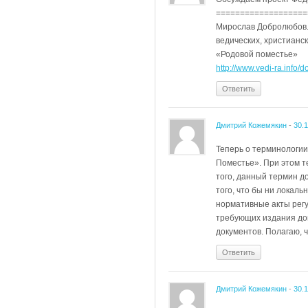
===================
Мирослав Добролюбов. 
ведических, христианск
«Родовой поместье»
http://www.vedi-ra.info
Ответить
Дмитрий Кожемякин
-
30.
Теперь о терминологии
Поместье». При этом т
того, данный термин д
того, что бы ни локал
нормативные акты регу
требующих издания до
документов. Полагаю, 
Ответить
Дмитрий Кожемякин
-
30.