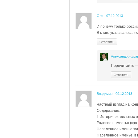
Оля
-
07.12.2013
И почему только росси
В книге указывалось 
Ответить
Александр Жура
Перечитайте — 
Ответить
Владимир
-
09.12.2013
Частный взгляд на Ко
Содержание:
I. История земельных 
Родовое поместья (кра
Населенное именье жи
Населенное именье, в 