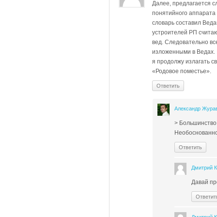
Далее, предлагается с
понятийного аппарата 
словарь составил Веда
устроителей РП считаю
вед. Следовательно вс
изложенными в Ведах. В
я продолжу излагать с
«Родовое поместье».
Ответить
Александр Жура
> Большинство
Необоснованно
Ответить
Дмитрий 
Давай пр
Ответит