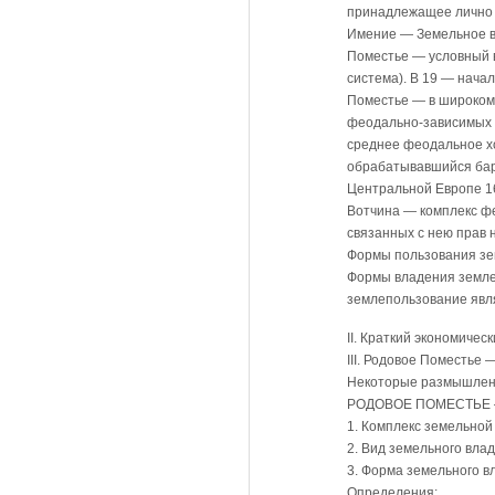
принадлежащее личн
Имение — Земельное в
Поместье — условный в
система). В 19 — нача
Поместье — в широком 
феодально-зависимых к
среднее феодальное хо
обрабатывавшийся бар
Центральной Европе 16—
Вотчина — комплекс фе
связанных с нею прав 
Формы пользования зе
Формы владения земле
землепользование явл
II. Краткий экономичес
III. Родовое Поместье
Некоторые размышлен
РОДОВОЕ ПОМЕСТЬЕ —
1. Комплекс земельной
2. Вид земельного вла
3. Форма земельного 
Определения: