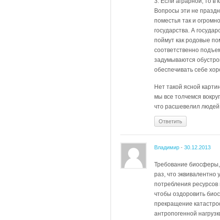
3. Если аграрной, то в
Вопросы эти не праздн
поместья так и огромн
государства. А госуда
поймут как родовые по
соответственно подъем
задумываются обустрои
обеспечивать себе хоро
Нет такой ясной карти
мы все толчемся вокруг
что расшевелил людей 
Ответить
Владимир
-
30.12.2013
Требование биосферы, 
раз, что эквивалентно
потребления ресурсов п
чтобы оздоровить биос
прекращение катастро
антропогенной нагрузк