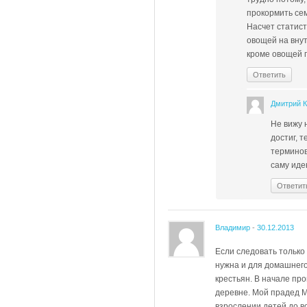
прокормить се
Насчет статист
овощей на вну
кроме овощей п
Ответить
Дмитрий 
Не вижу н
достиг, 
терминов
саму иде
Ответит
Владимир
-
30.12.2013
Если следовать только
нужна и для домашнего
крестьян. В начале пр
деревне. Мой прадед М
взрослении детей до в