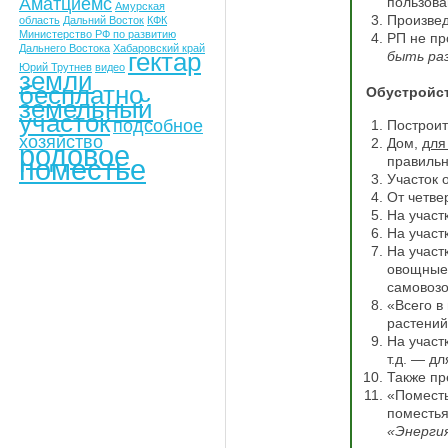
Аматциемс
пользова
Амурская
Произвед
область
Дальний Восток
КФК
Министерство РФ по развитию
РП не пр
Дальнего Востока
Хабаровский край
гектар
быть ра
Юрий Трутнев
видео
земли
бесплатно
Обустройст
земельный
участок
подсобное
Построит
хозяйство
Дом,
для
родовое
поместье
правильн
Участок 
От четве
На участ
На участ
На участ
овощные 
самовозо
«Всего в
растений
На участ
т.д. — дл
Также пр
«Поместь
поместья
«Энерги