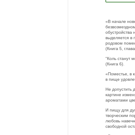
«В начале нов
безвозмездном
обустройства н
выделяется в 
родовом помес
(Книга 5, глав
“Коль станут 
(Книга 6).
«Поместье, в 
в пище удовле
Не допустить 
картине измен
ароматами цве
И пищу для ду
творческим по
любовь навечн
свободной ост