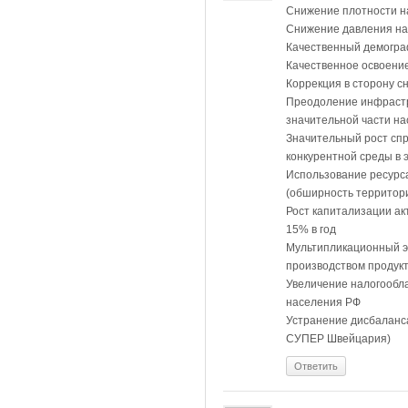
Снижение плотности на
Снижение давления на
Качественный демограф
Качественное освоени
Коррекция в сторону с
Преодоление инфрастр
значительной части н
Значительный рост сп
конкурентной среды в 
Использование ресурса
(обширность территор
Рост капитализации ак
15% в год
Мультипликационный э
производством продук
Увеличение налогообла
населения РФ
Устранение дисбаланса
СУПЕР Швейцария)
Ответить