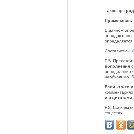
Также про
род
Примечания.
В данном опре
порядок насле
определяется 
Составитель:
P.S. Предстои
дополнения
о
определение ч
необходимо. Б
Если кто-то и
комментариях
и с цитатами
P.S. Если вы 
соцсетях: