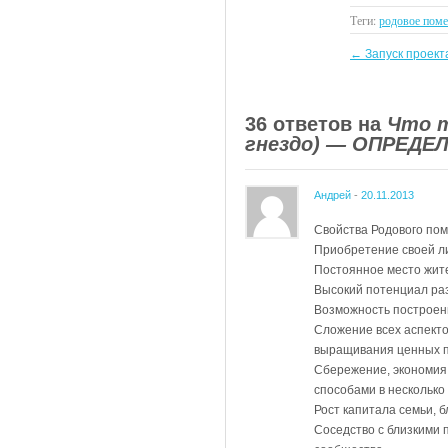
Теги:
родовое поме
←
Запуск проекта
36 ответов на
Что т
гнездо) — ОПРЕДЕ
Андрей
-
20.11.2013
Свойства Родового по
Приобретение своей л
Постоянное место жите
Высокий потенциал раз
Возможность построен
Сложение всех аспекто
выращивания ценных пр
Сбережение, экономия
способами в несколько
Рост капитала семьи, 
Соседство с близкими