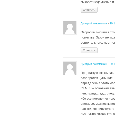
вызовет недоумение и 
Ответить
Дмитрий Кожемякин
-
29.
Отбросим эмоции в сто
поместье. Закон не мож
регионального, местног
Ответить
Дмитрий Кожемякин
-
29.
Продолжу свою мысль. 
разобрался. (умышленн
определение этого мес
СЕМЬЯ – основная ячей
лен: прадед, дед, отец,
ибо все поколения нуж
опека, возможность пе
навыки; хозяину нужно
ему нужно, чтобы кто-т