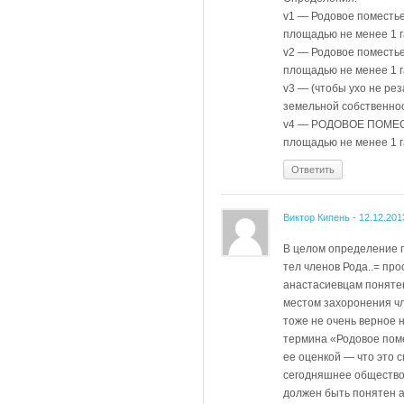
v1 — Родовое поместье
площадью не менее 1 г
v2 — Родовое поместь
площадью не менее 1 г
v3 — (чтобы ухо не ре
земельной собственнос
v4 — РОДОВОЕ ПОМЕСТ
площадью не менее 1 г
Ответить
Виктор Кипень
-
12.12.201
В целом определение п
тел членов Рода..= пр
анастасиевцам поняте
местом захоронения чл
тоже не очень верное 
термина «Родовое поме
ее оценкой — что это 
сегодняшнее общество.
должен быть понятен а