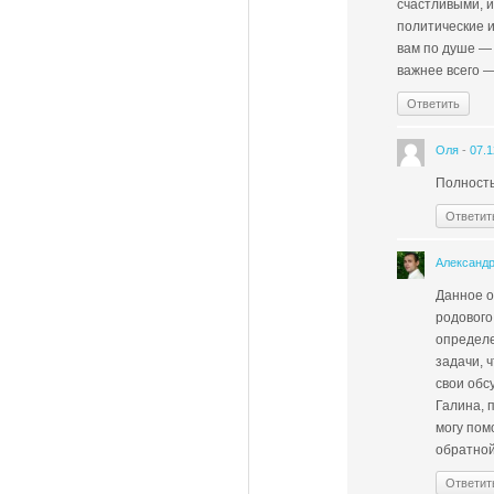
счастливыми, 
политические и
вам по душе — 
важнее всего —
Ответить
Оля
-
07.1
Полность
Ответит
Александ
Данное о
родового
определе
задачи, 
свои обс
Галина, 
могу пом
обратной
Ответит