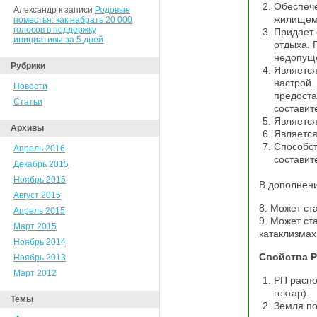
Обеспече
Александр к записи
Родовые
жилищем
поместья: как набрать 20 000
голосов в поддержку
Придает 
инициативы за 5 дней
отдыха. 
недопущ
Рубрики
Является
настрой.
Новости
предоста
Статьи
составит
Является
Архивы
Является
Способст
Апрель 2016
составит
Декабрь 2015
Ноябрь 2015
В дополнени
Август 2015
8. Может ст
Апрель 2015
9. Может ст
Март 2015
катаклизмах
Ноябрь 2014
Свойства Р
Ноябрь 2013
Март 2012
РП распо
гектар).
Темы
Земля по