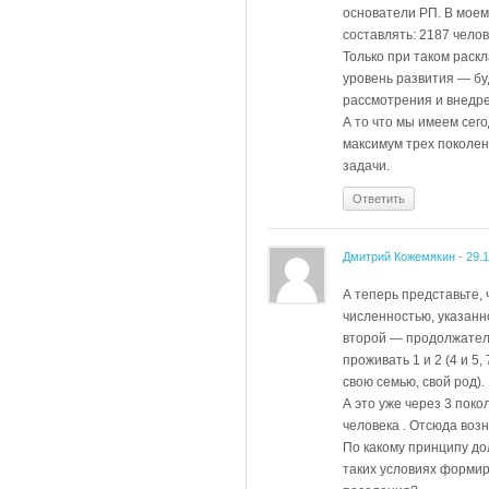
основатели РП. В моем
составлять: 2187 челов
Только при таком раск
уровень развития — бу
рассмотрения и внедр
А то что мы имеем сего
максимум трех поколен
задачи.
Ответить
Дмитрий Кожемякин
-
29.
А теперь представьте, 
численностью, указанн
второй — продолжатель
проживать 1 и 2 (4 и 5,
свою семью, свой род).
А это уже через 3 поко
человека . Отсюда воз
По какому принципу до
таких условиях форми