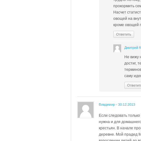
прокормить се
Насчет статист
овощей на вну
кроме овощей п
Ответить
Дмитрий 
Не вижу н
достиг, 
терминов
саму иде
Ответит
Владимир
-
30.12.2013
Если следовать только
нужна и для домашнего
крестьян. В начале пр
деревне. Мой прадед М
взрослении детей до в