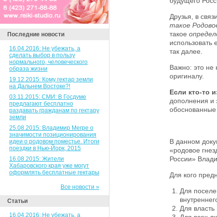
будущего Росс
Друзья, в связ
такое Родово
такое
определ
Последние новости
использовать 
16.04.2016: Не убежать, а
так далее.
сделать выбор в пользу
нормального, человеческого
Важно: это не
образа жизни
оригиналу.
19.12.2015: Кому гектар земли
на Дальнем Востоке?!
Если кто-то и
03.11.2015: СМИ: В Госдуме
дополнения и
предлагают бесплатно
обоснованные 
раздавать гражданам по гектару
земли
25.08.2015: Владимир Мегре о
значимости позиционирования
В данном доку
идеи о родовом поместье. Итоги
поездки в Нью-Йорк, 2015
«родовое гнез
России» Влад
16.08.2015: Жители
Хабаровского края уже могут
оформлять бесплатные гектары
Для кого пред
Все новости »
Для поселе
внутреннег
Статьи
Для власть 
16.04.2016: Не убежать, а