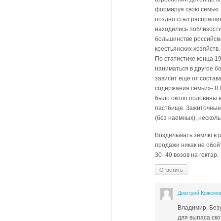
формируя свою семью. 
поздно стал распрашив
находились поблизости
большинстве российски
крестьянских хозяйств
По статистике конца 1
наниматься в другое бо
зависит еще от состава
содержания семьи»- В.И
было около половины в
пастбище. Зажиточные 
(без наемных), несколь
Возделывать землю в р
продажи никак не обой
30- 40 возов на гектар.
Ответить
Дмитрий Кожемя
Владимир. Безу
для выпаса ско