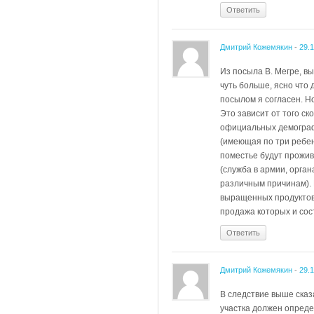
Ответить
Дмитрий Кожемякин
-
29.
Из посыла В. Мегре, в
чуть больше, ясно что
посылом я согласен. Н
Это зависит от того с
официальных демографо
(имеющая по три ребен
поместье будут прожив
(служба в армии, орган
различным причинам). 
выращенных продуктов 
продажа которых и сос
Ответить
Дмитрий Кожемякин
-
29.
В следствие выше сказа
участка должен опреде