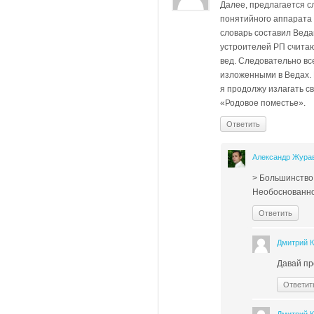
Далее, предлагается с
понятийного аппарата 
словарь составил Веда
устроителей РП считаю
вед. Следовательно вс
изложенными в Ведах. В
я продолжу излагать с
«Родовое поместье».
Ответить
Александр Жура
> Большинство
Необоснованно
Ответить
Дмитрий 
Давай пр
Ответит