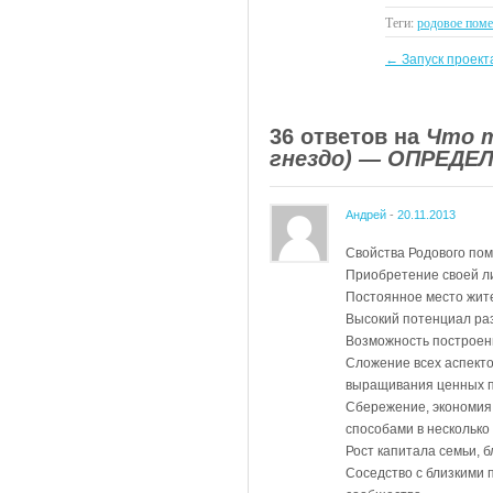
Теги:
родовое поме
←
Запуск проекта
36 ответов на
Что т
гнездо) — ОПРЕДЕ
Андрей
-
20.11.2013
Свойства Родового по
Приобретение своей л
Постоянное место жите
Высокий потенциал раз
Возможность построен
Сложение всех аспекто
выращивания ценных пр
Сбережение, экономия
способами в несколько
Рост капитала семьи, 
Соседство с близкими