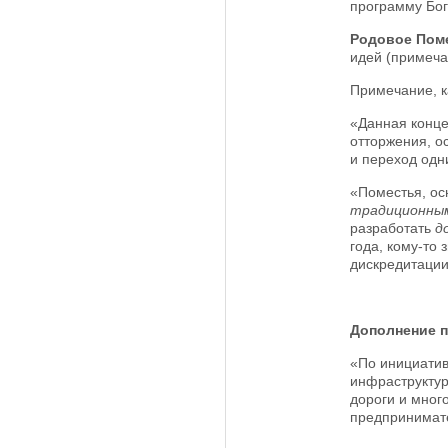
программу Бог
Родовое Пом
идей (примеча
Примечание, к
«Данная конце
отторжения, о
и переход одни
«Поместья, ос
традиционны
разработать
д
года, кому-то
дискредитации
Дополнение 
«По инициатив
инфраструктур
дороги и мног
предпринимател