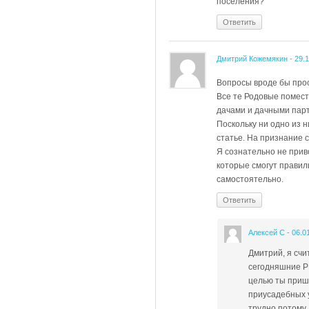
поселения?
Ответить
Дмитрий Кожемякин
-
29.
Вопросы вроде бы прос
Все те Родовые помест
дачами и дачными парт
Поскольку ни одно из н
статье. На признание 
Я сознательно не прив
которые смогут правил
самостоятельно.
Ответить
Алексей С
-
06.0
Дмитрий, я счи
сегодняшние Р
целью ты прише
приусадебных у
трудно потому,