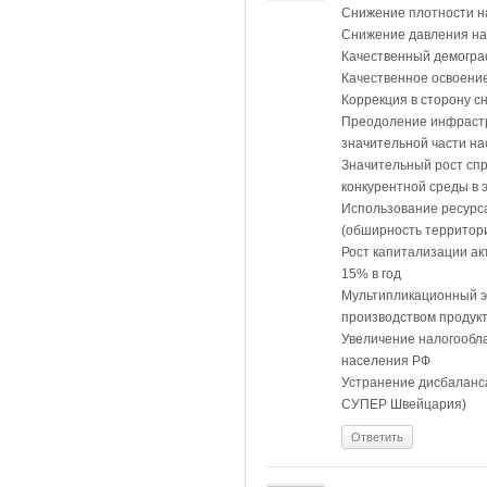
Снижение плотности на
Снижение давления на
Качественный демограф
Качественное освоени
Коррекция в сторону с
Преодоление инфрастр
значительной части н
Значительный рост сп
конкурентной среды в 
Использование ресурса
(обширность территор
Рост капитализации ак
15% в год
Мультипликационный э
производством продук
Увеличение налогообла
населения РФ
Устранение дисбаланса
СУПЕР Швейцария)
Ответить