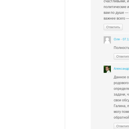
счастливыми, 
политические и
вам по душе — 
важнее всего —
Ответить
Оля
-
07.1
Полность
Ответит
Александ
Данное о
родового
определе
задачи, 
свои обс
Галина, 
могу пом
обратной
Ответит