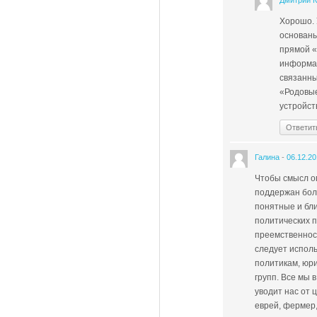
Дмитрий 
Хорошо. 
основаны
прямой «
информац
связанны
«Родовые
устройст
Ответит
Галина
-
06.12.2
Чтобы смысл оп
поддержан бол
понятные и бли
политических п
преемственност
следует исполь
политикам, юр
групп. Все мы
уводит нас от 
еврей, фермер,