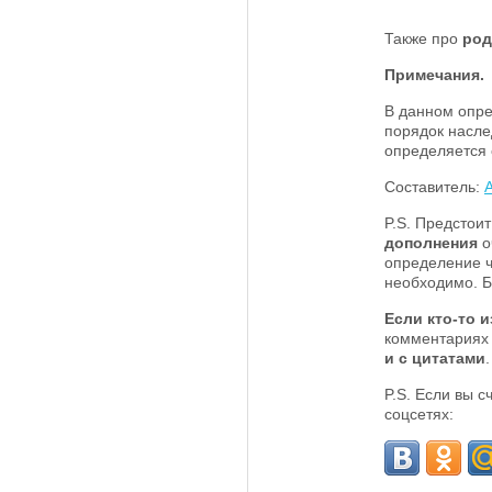
Также про
род
Примечания.
В данном опре
порядок насле
определяется 
Составитель:
P.S. Предстои
дополнения
о
определение ч
необходимо. Б
Если кто-то и
комментариях
и с цитатами
P.S. Если вы 
соцсетях: