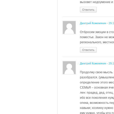
вызовет недоумение и 
Ответить
Дмитрий Кожемякин
-
29.
Отбросим эмоции в сто
поместье. Закон не мож
регионального, местног
Ответить
Дмитрий Кожемякин
-
29.
Продолжу свою мысль. 
разобрался. (умышленн
определение этого мес
СЕМЬЯ – основная ячей
лен: прадед, дед, отец,
ибо все поколения нуж
опека, возможность пе
навыки; хозяину нужно
ему нужно, чтобы кто-т