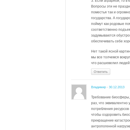
3. Если аграрной, то в
Вопросы эти не праздн
поместья так и огромн
государства. А госуда
поймут как родовые по
соответственно подъем
задумываются обустрои
обеспечивать себе хоро
Нет такой ясной карти
мы все толчемся вокруг
что расшевелил людей 
Ответить
Владимир
-
30.12.2013
Требование биосферы, 
раз, что эквивалентно
потребления ресурсов п
чтобы оздоровить биос
прекращение катастро
антропогенной нагрузк