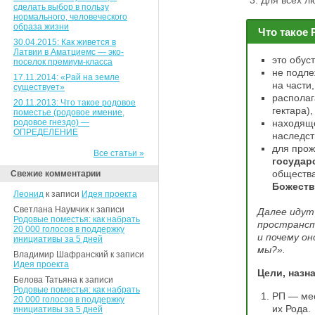
Для всех л
сделать выбор в пользу
нормального, человеческого
образа жизни
Что такое
30.04.2015: Как живется в
Латвии в Аматциемс — эко-
это обус
поселок премиум-класса
не подле
17.11.2014: «Рай на земле
на части,
существует»
располаг
20.11.2013: Что такое родовое
гектара),
поместье (родовое имение,
родовое гнездо) —
находящ
ОПРЕДЕЛЕНИЕ
наследст
для прож
Все статьи »
государ
обществ
Свежие комментарии
Божеств
Леонид
к записи
Идея проекта
Светлана Наумчик к записи
Далее идут
Родовые поместья: как набрать
пространст
20 000 голосов в поддержку
и почему о
инициативы за 5 дней
мы?».
Владимир Шафранский к записи
Идея проекта
Цели, назн
Белова Татьяна к записи
Родовые поместья: как набрать
РП — мес
20 000 голосов в поддержку
их Рода.
инициативы за 5 дней