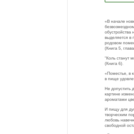
«В начале нов
безвозмездном
обустройства н
выделяется в 
родовом помес
(Книга 5, глав
“Коль станут 
(Книга 6).
«Поместье, в 
в пище удовле
Не допустить 
картине измен
ароматами цве
И пищу для ду
творческим по
любовь навечн
свободной ост