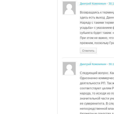
Дмитрий Кожемякин
-
30.
Возвращаясь к термину
здесь есть выход. Дан
Наряду с такими термин
усадьба» с указанием 
субьекта будет таким:
При этом не важно, чт
прежним, поскольку Гр
Ответить
Дмитрий Кожемякин
-
30.
Следующий вопрос. Как
Однозначно коммерческ
деятельности РП. Так ж
соответствуют целям Р
народа, то исходя из 
значительной части ун
ее суверенитета. В сле
непосредственной влас
бюджетные средства дл