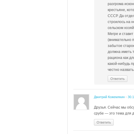
разгрома иско
крестьяне, кот
СССР. Да отдел
строилось на н
сельском хозяй
Мегре и стави
(внимательно п
забытое старо
должна иметь т
рациона как дл
какой-нибудь п
честно назвать
Ответить
Дмитрий Кожемякин
-
30.
Друзья. Сейчас мы обс
срубе — это тема для д
Ответить