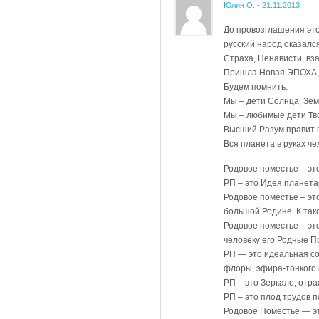
Юлия О.
-
21.11.2013
До провозглашения это
русский народ оказалс
Страха, Ненависти, вз
Пришла Новая ЭПОХА, Э
Будем помнить:
Мы – дети Солнца, Зем
Мы – любимые дети Тв
Высший Разум правит 
Вся планета в руках че
Родовое поместье – эт
РП – это Идея планета
Родовое поместье – эт
большой Родине. К та
Родовое поместье – эт
человеку его Родные П
РП — это идеальная со
флоры, эфира-тонкого 
РП – это Зеркало, отр
РП – это плод трудов 
Родовое Поместье — эт