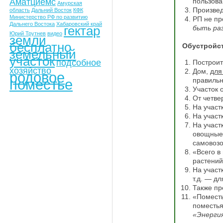
Аматциемс
пользова
Амурская
Произвед
область
Дальний Восток
КФК
Министерство РФ по развитию
РП не пр
Дальнего Востока
Хабаровский край
гектар
быть ра
Юрий Трутнев
видео
земли
бесплатно
Обустройст
земельный
участок
подсобное
Построит
хозяйство
Дом,
для
родовое
поместье
правильн
Участок 
От четве
На участ
На участ
На участ
овощные 
самовозо
«Всего в
растений
На участ
т.д. — дл
Также пр
«Поместь
поместья
«Энерги