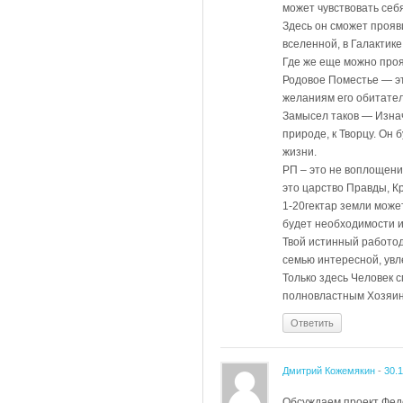
может чувствовать себ
Здесь он сможет прояв
вселенной, в Галактике
Где же еще можно проя
Родовое Поместье — эт
желаниям его обитателе
Замысел таков — Изнача
природе, к Творцу. Он
жизни.
РП – это не воплощени
это царство Правды, К
1-20гектар земли може
будет необходимости и
Твой истинный работод
семью интересной, увл
Только здесь Человек 
полновластным Хозяин
Ответить
Дмитрий Кожемякин
-
30.
Обсуждаем проект Феде