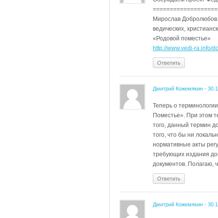
===================
Мирослав Добролюбов. 
ведических, христианск
«Родовой поместье»
http://www.vedi-ra.info
Ответить
Дмитрий Кожемякин
-
30.
Теперь о терминологии
Поместье». При этом т
того, данный термин д
того, что бы ни локал
нормативные акты регу
требующих издания до
документов. Полагаю, 
Ответить
Дмитрий Кожемякин
-
30.