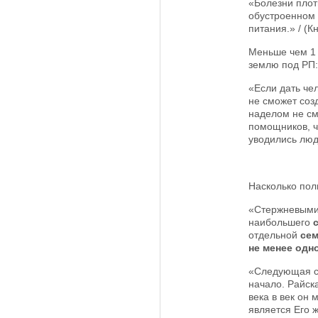
«Болезни плот
обустроенном 
питания.» / (Кн
Меньше чем 1 
землю под РП:
«Если дать че
не сможет соз
наделом не см
помощников, ч
уводились люди
Насколько пол
«Стержневыми 
наибольшего
отдельной
се
не менее одн
«Следующая с
начало. Райск
века в век он
является Его 