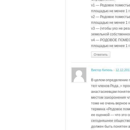
v1 — Родовое поместье
площадью не менее 1 г
v2 — Родовое поместь
площадью не менее 1 г
v3 — (чтобы ухо не ре
земельной собственнос
v4 — РОДОВОЕ ПОМЕСТ
площадью не менее 1 г
Ответить
Виктор Кипень
-
12.12.201
В целом определение п
тел членов Рода..= пр
анастасиевцам поняте
местом захоронения чл
тоже не очень верное 
термина «Родовое поме
ее оценкой — что это 
сегодняшнее общество.
должен быть понятен а