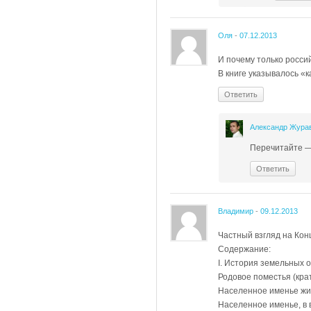
Оля
-
07.12.2013
И почему только росси
В книге указывалось 
Ответить
Александр Жура
Перечитайте — 
Ответить
Владимир
-
09.12.2013
Частный взгляд на Ко
Содержание:
I. История земельных 
Родовое поместья (кра
Населенное именье жи
Населенное именье, в 