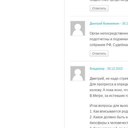
Ответить
Дмитрий Кожемякин
-
30.
Орган непосредственно
подотчетны и подчинен
собрание РФ, Судебная
Ответить
Владимир
-
30.12.2013
Дмитрий, не надо стре
Для прогресса в опред
изложу. А пока ясно, 
В.Мегре, за истекшие 
Итак вопросы для выхо
1. Как вписывается род
2. Какое должно быть 
биосферы к человечес