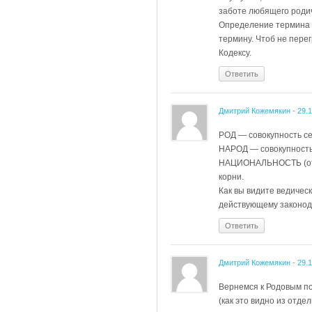
заботе любящего роди
Определение термина 
термину. Чтоб не пер
Кодексу.
Ответить
Дмитрий Кожемякин
-
29.
РОД — совокупность се
НАРОД — совокупность
НАЦИОНАЛЬНОСТЬ (от 
корни.
Как вы видите ведиче
действующему законод
Ответить
Дмитрий Кожемякин
-
29.
Вернемся к Родовым по
(как это видно из отде