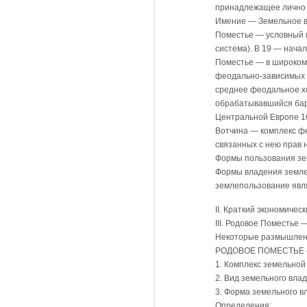
принадлежащее личн
Имение — Земельное в
Поместье — условный в
система). В 19 — нача
Поместье — в широком 
феодально-зависимых к
среднее феодальное хо
обрабатывавшийся бар
Центральной Европе 16—
Вотчина — комплекс фе
связанных с нею прав 
Формы пользования зе
Формы владения земле
землепользование явл
II. Краткий экономичес
III. Родовое Поместье
Некоторые размышлен
РОДОВОЕ ПОМЕСТЬЕ —
1. Комплекс земельной
2. Вид земельного вла
3. Форма земельного 
Определения: